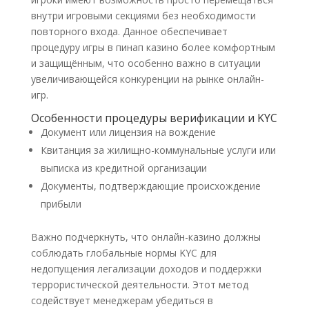
внутри игровыми секциями без необходимости
повторного входа. Данное обеспечивает
процедуру игры в пинап казино более комфортным
и защищённым, что особенно важно в ситуации
увеличивающейся конкуренции на рынке онлайн-
игр.
Особенности процедуры верификации и KYC
Документ или лицензия на вождение
Квитанция за жилищно-коммунальные услуги или
выписка из кредитной организации
Документы, подтверждающие происхождение
прибыли
Важно подчеркнуть, что онлайн-казино должны
соблюдать глобальные нормы KYC для
недопущения легализации доходов и поддержки
террористической деятельности. Этот метод
содействует менеджерам убедиться в