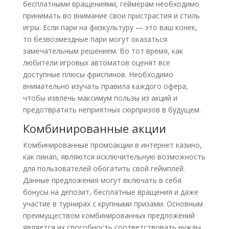
бесплатными вращениями, геймерам необходимо
принимать во внимание свои пристрастия и стиль
игры. Если пари на физкультуру — это ваш конек,
то безвозмездные пари могут оказаться
замечательным решением. Во тот время, как
любители игровых автоматов оценят все
доступные плюсы фриспинов. Необходимо
внимательно изучать правила каждого офера,
чтобы извлечь максимум пользы из акций и
предотвратить неприятных сюрпризов в будущем.
Комбинированные акции
Комбинированные промоакции в интернет казино,
как пинап, являются исключительную возможность
для пользователей обогатить свой геймплей.
Данные предложения могут включать в себя
бонусы на депозит, бесплатные вращения и даже
участие в турнирах с крупными призами. Основным
преимуществом комбинированных предложений
является их способность соответствовать нужды