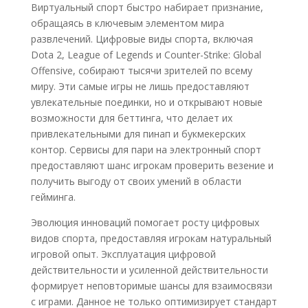
Виртуальный спорт быстро набирает признание,
обращаясь в ключевым элементом мира
развлечений. Цифровые виды спорта, включая
Dota 2, League of Legends и Counter-Strike: Global
Offensive, собирают тысячи зрителей по всему
миру. Эти самые игры не лишь предоставляют
увлекательные поединки, но и открывают новые
возможности для беттинга, что делает их
привлекательными для пинап и букмекерских
контор. Сервисы для пари на электронный спорт
предоставляют шанс игрокам проверить везение и
получить выгоду от своих умений в области
гейминга.
Эволюция инноваций помогает росту цифровых
видов спорта, предоставляя игрокам натуральный
игровой опыт. Эксплуатация цифровой
действительности и усиленной действительности
формирует неповторимые шансы для взаимосвязи
с играми. Данное не только оптимизирует стандарт