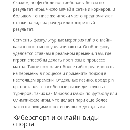
Скажем, во футболе востребованы бетсы по
результат игры, число мячей в сетке и корнеров. В
большом теннисе же игроки часто предпочитают
ставки на лидера раунда или конкретный
результат.
Сегменты физкультурных мероприятий в онлайн-
казино постоянно увеличиваются. Особое фокус
уделяется ставкам в реальном времени, там, где
игроки способны делать прогнозы в процессе
матча. Такое позволяет более гибко реагировать
на перемены в процессе и применять подход в
настоящем времени. Отдельные казино, вроде pin
up, поставляют особенные рынки для крупных
турниров, таких как Мировой кубок по футболу или
Олимпийские игры, что делает пари еще более
захватывающими и потенциально доходными.
Киберспорт и онлайн виды
спорта