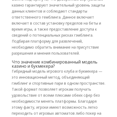
казино гарантируют значительный уровень защиты
данных клиентов и соблюдают стандарты
ответственного гемблинга. Данное включает
включает в состав установку пределов на беты и
время игры, а также предоставление доступа к
сведений о потенциальных рисках гэмблинга.
Подбирая платформу для развлечений,
необходимо обратить внимание на присутствие
разрешения и мнения пользователей.
Что значение комбинированный модель
казино и букмекера?
Гибридный модель игрового клуба и букмекера —
это инновационный метод, объединяющий
гэмблинг и спортивные пари в одном пространстве.
Такой формат позволяет игрокам получать
удовольствие от всеми плюсами обеих сфер без
необходимости менять платформы. Благодаря
этому факту, игроки имеют возможность легко
переходить от игровых автоматов либо покер на