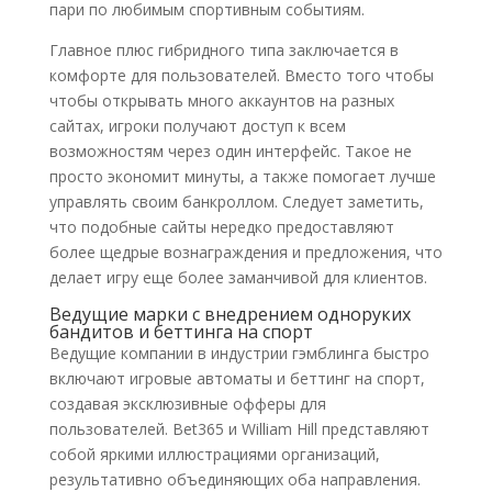
пари по любимым спортивным событиям.
Главное плюс гибридного типа заключается в
комфорте для пользователей. Вместо того чтобы
чтобы открывать много аккаунтов на разных
сайтах, игроки получают доступ к всем
возможностям через один интерфейс. Такое не
просто экономит минуты, а также помогает лучше
управлять своим банкроллом. Следует заметить,
что подобные сайты нередко предоставляют
более щедрые вознаграждения и предложения, что
делает игру еще более заманчивой для клиентов.
Ведущие марки с внедрением одноруких
бандитов и беттинга на спорт
Ведущие компании в индустрии гэмблинга быстро
включают игровые автоматы и беттинг на спорт,
создавая эксклюзивные офферы для
пользователей. Bet365 и William Hill представляют
собой яркими иллюстрациями организаций,
результативно объединяющих оба направления.