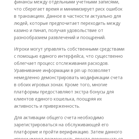
финансы между отдельными учетными записями,
что сберегает время и минимизирует риск ошибок
в транзакциях. Данное в частности актуально для
людей, которые предпочитает переходить между
казино и пинап, получая удовольствие от
разнообразием развлечений и поощрений.
Игроки могут управлять собственными средствами
с помощью единого интерфейса, что существенно
облегчает процесс отслеживания расходов.
Уравнивание информации в pin up позволяет
немедленно демонстрировать модификации счета
в обоих игровых зонах. Кроме того, многие
платформы предоставляют экстра бонусы для
клиентов единого кошелька, поощряя их
активность и приверженность.
Для активации общего счета необходимо
зарегистрироваться на обслуживающей его
платформе и пройти верификацию. Затем данного
игроки имеют возможность просто перемещаться