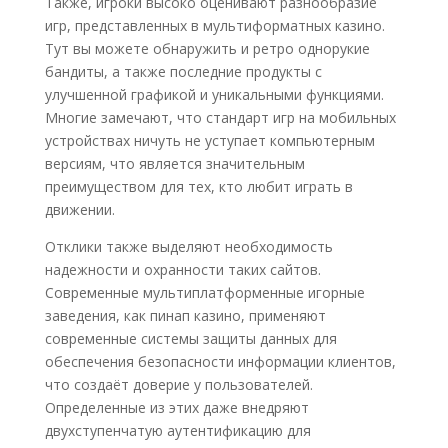
Также, игроки высоко оценивают разнообразие
игр, представленных в мультиформатных казино.
Тут вы можете обнаружить и ретро однорукие
бандиты, а также последние продукты с
улучшенной графикой и уникальными функциями.
Многие замечают, что стандарт игр на мобильных
устройствах ничуть не уступает компьютерным
версиям, что является значительным
преимуществом для тех, кто любит играть в
движении.
Отклики также выделяют необходимость
надежности и охранности таких сайтов.
Современные мультиплатформенные игорные
заведения, как пинап казино, применяют
современные системы защиты данных для
обеспечения безопасности информации клиентов,
что создаёт доверие у пользователей.
Определенные из этих даже внедряют
двухступенчатую аутентификацию для