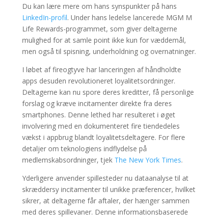
Du kan lære mere om hans synspunkter på hans
LinkedIn-profil
. Under hans ledelse lancerede MGM M
Life Rewards-programmet, som giver deltagerne
mulighed for at samle point ikke kun for væddemål,
men også til spisning, underholdning og overnatninger.
I løbet af fireogtyve har lanceringen af ​​håndholdte
apps desuden revolutioneret loyalitetsordninger.
Deltagerne kan nu spore deres kreditter, få personlige
forslag og kræve incitamenter direkte fra deres
smartphones. Denne lethed har resulteret i øget
involvering med en dokumenteret fire tiendedeles
vækst i appbrug blandt loyalitetsdeltagere. For flere
detaljer om teknologiens indflydelse på
medlemskabsordninger, tjek
The New York Times
.
Yderligere anvender spillesteder nu dataanalyse til at
skræddersy incitamenter til unikke præferencer, hvilket
sikrer, at deltagerne får aftaler, der hænger sammen
med deres spillevaner. Denne informationsbaserede