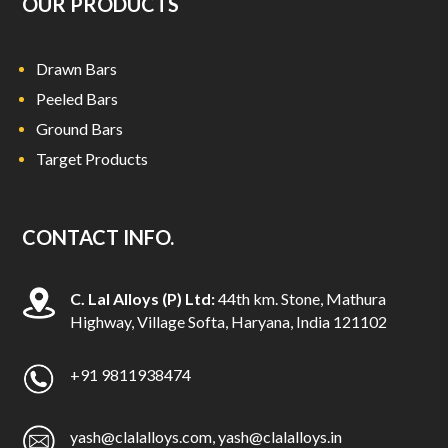
OUR PRODUCTS
Drawn Bars
Peeled Bars
Ground Bars
Target Products
CONTACT INFO.
C. Lal Alloys (P) Ltd:
44th km. Stone, Mathura
Highway, Village Softa, Haryana, India 121102
+91 9811938474
yash@clalalloys.com
,
yash@clalalloys.in