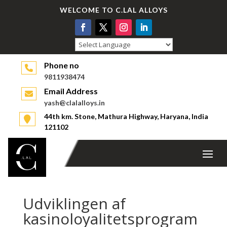
WELCOME TO C.LAL ALLOYS
Powered by
Phone no
9811938474
Email Address
yash@clalalloys.in
44th km. Stone, Mathura Highway, Haryana, India
121102
Udviklingen af ​​
kasinoloyalitetsprogram