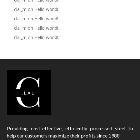
clal_m
on
Hello world!
clal_m
on
Hello world!
clal_m
on
Hello world!
clal_m
on
Hello world!
Providing cost-effective, efficiently processed steel to
help our customers maximize their profits since 1988