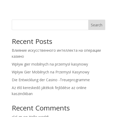
Search
Recent Posts
Влияние искусственного интеллекта на операции
казино
Wpływ gier mobilnych na przemysł kasynowy
Wpływ Gier Mobilnych na Przemysł Kasynowy
Die Entwicklung der Casino -Treueprogramme
Az élő kereskedő játékok fejlődése az online
kaszinókban
Recent Comments
clal_m
on
Hello world!