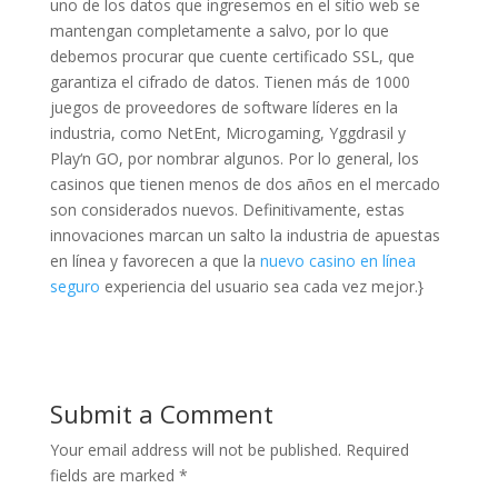
uno de los datos que ingresemos en el sitio web se
mantengan completamente a salvo, por lo que
debemos procurar que cuente certificado SSL, que
garantiza el cifrado de datos. Tienen más de 1000
juegos de proveedores de software líderes en la
industria, como NetEnt, Microgaming, Yggdrasil y
Play‘n GO, por nombrar algunos. Por lo general, los
casinos que tienen menos de dos años en el mercado
son considerados nuevos. Definitivamente, estas
innovaciones marcan un salto la industria de apuestas
en línea y favorecen a que la
nuevo casino en línea
seguro
experiencia del usuario sea cada vez mejor.}
Submit a Comment
Your email address will not be published.
Required
fields are marked
*