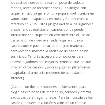
los casinos nuevos ofrezcan un poco de todo, al
menos, antes de recomendarlos.|Los juegos con
crupier en vivo ya ganaron una popularidad increíble en
varios sitios de apuestas en línea, y fortalecerán su
atractivo en 2025. Estos juegos invitan a los jugadores
a experiencias realistas en casinos donde pueden
interactuar con crupieres en vivo mediante el uso de
transmisión de video avanzada. Jugar en nuevos
casinos online puede resultar una gran manera de
aprovechar al máximo la oferta de un casino desde
sus inicios. Tendrás acceso a promociones para
nuevos jugadores con mejores términos que los que
ofrecen otros casinos y podrás jugar en plataformas
adaptadas al ambiente moderno de apuestas por
internet.}
{Cuenta con dos promociones de bienvenida para
elegir, ofrece bonos de reembolso, torneos y ofertas
exclusivas para tragamonedas. Para la industria de los
casinos, la nueva regulación significará un cambio