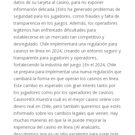
datos de su tarjeta al casino, para no exponer
información delicada.|Esto ha generado problemas de
seguridad para los jugadores, como fraudes y falta de
transparencia en los juegos. Además, los operadores
legítimos han enfrentado dificultades para
establecerse en un mercado tan competitivo y
desregulado. Chile implementará una regulación para
casinos en línea en 2024, creando un entorno seguro y
transparente para jugadores y operadores,
fortaleciendo la industria del juego.|En el 2024, Chile
se prepara para implementar una nueva regulación que
cambiará la forma en que operan los casinos en línea.
Este cambio es esperado con gran interés tanto por
los jugadores como por los operadores de casinos.
CasinoHEX muestra cuál es el mejor casino online con
dinero real en Chile, pero también queremos que estés
informado sobre los cambios legales que vienen. Hay
muchas maneras en que la IA puede mejorar la
experiencia del casino en línea.|Al analizarlo,
descubrimos que es un sitio excelente para jugar más