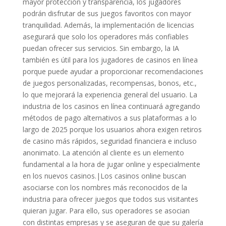
mayor protección y transparencia, los jugadores
podrán disfrutar de sus juegos favoritos con mayor
tranquilidad. Además, la implementación de licencias
asegurará que solo los operadores más confiables
puedan ofrecer sus servicios. Sin embargo, la IA
también es útil para los jugadores de casinos en línea
porque puede ayudar a proporcionar recomendaciones
de juegos personalizadas, recompensas, bonos, etc.,
lo que mejorará la experiencia general del usuario. La
industria de los casinos en línea continuará agregando
métodos de pago alternativos a sus plataformas a lo
largo de 2025 porque los usuarios ahora exigen retiros
de casino más rápidos, seguridad financiera e incluso
anonimato. La atención al cliente es un elemento
fundamental a la hora de jugar online y especialmente
en los nuevos casinos.|Los casinos online buscan
asociarse con los nombres más reconocidos de la
industria para ofrecer juegos que todos sus visitantes
quieran jugar. Para ello, sus operadores se asocian
con distintas empresas y se aseguran de que su galería