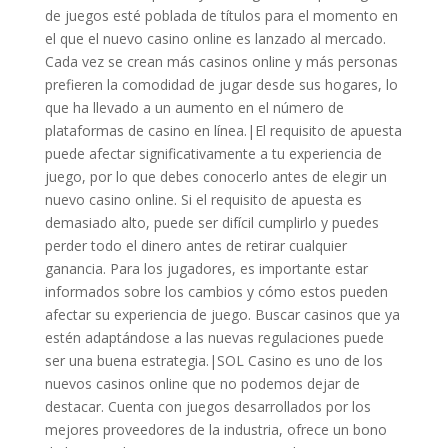
de juegos esté poblada de títulos para el momento en
el que el nuevo casino online es lanzado al mercado.
Cada vez se crean más casinos online y más personas
prefieren la comodidad de jugar desde sus hogares, lo
que ha llevado a un aumento en el número de
plataformas de casino en línea.|El requisito de apuesta
puede afectar significativamente a tu experiencia de
juego, por lo que debes conocerlo antes de elegir un
nuevo casino online. Si el requisito de apuesta es
demasiado alto, puede ser difícil cumplirlo y puedes
perder todo el dinero antes de retirar cualquier
ganancia. Para los jugadores, es importante estar
informados sobre los cambios y cómo estos pueden
afectar su experiencia de juego. Buscar casinos que ya
estén adaptándose a las nuevas regulaciones puede
ser una buena estrategia.|SOL Casino es uno de los
nuevos casinos online que no podemos dejar de
destacar. Cuenta con juegos desarrollados por los
mejores proveedores de la industria, ofrece un bono