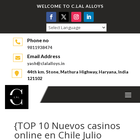
WELCOME TO C.LAL ALLOYS
Powered by
Phone no
9811938474
Email Address
yash@clalalloys.in
44th km. Stone, Mathura Highway, Haryana, India
121102
{TOP 10 Nuevos casinos
online en Chile Julio