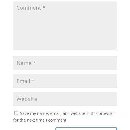
Save my name, email, and website in this browser
for the next time I comment.