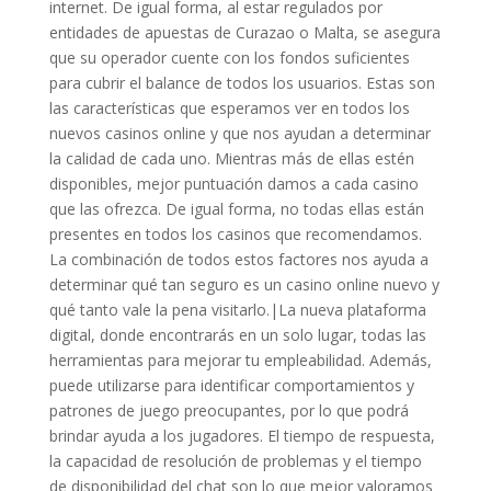
internet. De igual forma, al estar regulados por
entidades de apuestas de Curazao o Malta, se asegura
que su operador cuente con los fondos suficientes
para cubrir el balance de todos los usuarios. Estas son
las características que esperamos ver en todos los
nuevos casinos online y que nos ayudan a determinar
la calidad de cada uno. Mientras más de ellas estén
disponibles, mejor puntuación damos a cada casino
que las ofrezca. De igual forma, no todas ellas están
presentes en todos los casinos que recomendamos.
La combinación de todos estos factores nos ayuda a
determinar qué tan seguro es un casino online nuevo y
qué tanto vale la pena visitarlo.|La nueva plataforma
digital, donde encontrarás en un solo lugar, todas las
herramientas para mejorar tu empleabilidad. Además,
puede utilizarse para identificar comportamientos y
patrones de juego preocupantes, por lo que podrá
brindar ayuda a los jugadores. El tiempo de respuesta,
la capacidad de resolución de problemas y el tiempo
de disponibilidad del chat son lo que mejor valoramos