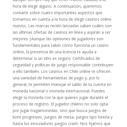
hora de elegir alguno. A continuación, queremos
contarte sobre cuatro importantes aspectos que
tomamos en cuenta a la hora de elegir casinos online
nuevos. Las marcas recién lanzadas saben cuáles son
las últimas ofertas de casinos en línea y aspiran a ser
mejores.|Aunque las opiniones de jugadores son
fundamentales para saber cómo funciona un casino
online, la presencia de una licencia te ayuda a
determinar si un sitio es seguro. Certificados de
seguridad y políticas de juego responsable contribuyen
a ello también. Los casinos en Chile online te ofrecen
una variedad de herramientas de pago y, por lo
general, te permiten manejar el saldo de tu cuenta en
moneda nacional o moneda internacional. Puedes
elegir la moneda con la que quieres jugar durante el
proceso de registro. El jugador chileno no solo opta
por jugar tragamonedas, sino que busca juegos de
bote progresivo, juegos de mesa, juegos tipo lotería y
hasta los innovadores juegos crash. Nos fijamos que