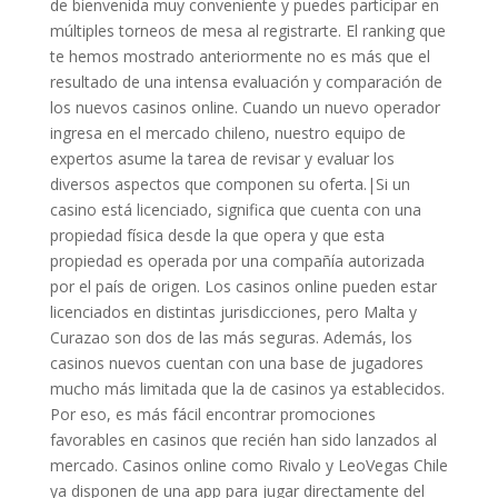
de bienvenida muy conveniente y puedes participar en
múltiples torneos de mesa al registrarte. El ranking que
te hemos mostrado anteriormente no es más que el
resultado de una intensa evaluación y comparación de
los nuevos casinos online. Cuando un nuevo operador
ingresa en el mercado chileno, nuestro equipo de
expertos asume la tarea de revisar y evaluar los
diversos aspectos que componen su oferta.|Si un
casino está licenciado, significa que cuenta con una
propiedad física desde la que opera y que esta
propiedad es operada por una compañía autorizada
por el país de origen. Los casinos online pueden estar
licenciados en distintas jurisdicciones, pero Malta y
Curazao son dos de las más seguras. Además, los
casinos nuevos cuentan con una base de jugadores
mucho más limitada que la de casinos ya establecidos.
Por eso, es más fácil encontrar promociones
favorables en casinos que recién han sido lanzados al
mercado. Casinos online como Rivalo y LeoVegas Chile
ya disponen de una app para jugar directamente del