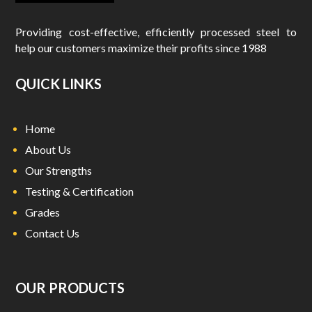
Providing cost-effective, efficiently processed steel to
help our customers maximize their profits since 1988
QUICK LINKS
Home
About Us
Our Strengths
Testing & Certification
Grades
Contact Us
OUR PRODUCTS