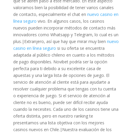
que se abren paso a este mercado. En este aspecto
valoramos bien la posibilidad de tener varios canales
de contacto, especialmente el chat en
nuevo casino en
línea seguro
vivo. En algunos casos, los casinos
nuevos pueden incorporar métodos de contacto más
innovadores como Whatsapp y Telegram, lo cual es un
plus.|Extranjero, así que hay que mirar muy bien
nuevo
casino en línea seguro
si su oferta se encuentra
adaptada al público chileno en cuanto a los métodos
de pago disponibles. Novibet podría ser la opción
perfecta para ti debido a su excelente casa de
apuestas y una larga lista de opciones de juego. El
servicio de atención al cliente está para ayudarte a
resolver cualquier problema que tengas con tu cuenta
o experiencia de juego. Si el servicio de atención al
cliente no es bueno, puede ser difícil recibir ayuda
cuando la necesites. Cada uno de los casinos tiene una
oferta distinta, pero en nuestro ranking te
presentamos una lista objetiva con los mejores
casinos nuevos en Chile.|Nuestra evaluación de los