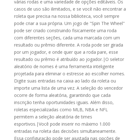
várias rodas e uma variedade de opções editáveis. Os
casos de uso são ilimitados, e se você não encontrar a
roleta que precisa na nossa biblioteca, você sempre
pode criar a sua própria. Um jogo de "Spin The Wheel"
pode ser criado construindo fisicamente uma roda
com diferentes seções, cada uma marcada com um
resultado ou prêmio diferente. A roda pode ser girada
por um jogador, e onde quer que a roda pare, esse
resultado ou prêmio é atribuído ao jogador.|O seletor
aleatório de nomes é uma ferramenta inteligente
projetada para eliminar o estresse ao escolher nomes.
Digite suas entradas na caixa ao lado da roleta ou
importe uma lista de uma vez. A seleção do vencedor
ocorre de forma aleatória, garantindo que cada
inscrição tenha oportunidades iguais. Além disso,
roletas especializadas como MLB, NBA e NFL
permitem a seleção aleatória de times
esportivos.|Você pode inserir no máximo 1.000
entradas na roleta das decisões simultaneamente.
Essa configuração pode ser ajustada nas opções de