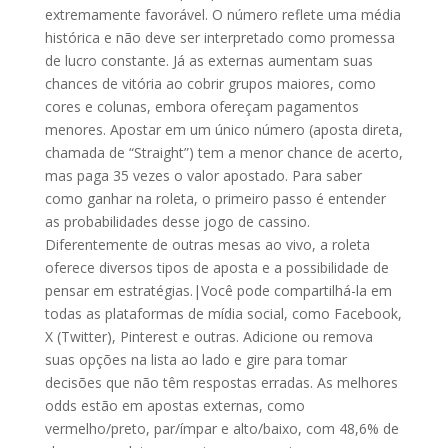
extremamente favorável. O número reflete uma média
histórica e não deve ser interpretado como promessa
de lucro constante. Já as externas aumentam suas
chances de vitória ao cobrir grupos maiores, como
cores e colunas, embora ofereçam pagamentos
menores. Apostar em um único número (aposta direta,
chamada de “Straight”) tem a menor chance de acerto,
mas paga 35 vezes o valor apostado. Para saber
como ganhar na roleta, o primeiro passo é entender
as probabilidades desse jogo de cassino.
Diferentemente de outras mesas ao vivo, a roleta
oferece diversos tipos de aposta e a possibilidade de
pensar em estratégias.|Você pode compartilhá-la em
todas as plataformas de mídia social, como Facebook,
X (Twitter), Pinterest e outras. Adicione ou remova
suas opções na lista ao lado e gire para tomar
decisões que não têm respostas erradas. As melhores
odds estão em apostas externas, como
vermelho/preto, par/ímpar e alto/baixo, com 48,6% de