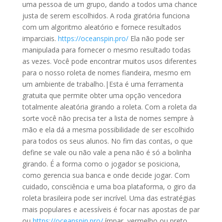
uma pessoa de um grupo, dando a todos uma chance
justa de serem escolhidos. A roda giratória funciona
com um algoritmo aleatório e fornece resultados
imparciais.
https://oceanspin.pro/
Ela não pode ser
manipulada para fornecer o mesmo resultado todas
as vezes. Você pode encontrar muitos usos diferentes
para o nosso roleta de nomes fiandeira, mesmo em
um ambiente de trabalho.|Esta é uma ferramenta
gratuita que permite obter uma opção vencedora
totalmente aleatória girando a roleta. Com a roleta da
sorte você não precisa ter a lista de nomes sempre à
mão e ela dá a mesma possibilidade de ser escolhido
para todos os seus alunos. No fim das contas, o que
define se vale ou não vale a pena não é só a bolinha
girando. É a forma como o jogador se posiciona,
como gerencia sua banca e onde decide jogar. Com
cuidado, consciência e uma boa plataforma, o giro da
roleta brasileira pode ser incrível. Uma das estratégias
mais populares e acessíveis é focar nas apostas de par
ou
https://oceanspin.pro/
ímpar, vermelho ou preto,