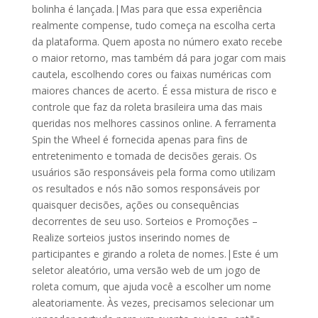
bolinha é lançada.|Mas para que essa experiência
realmente compense, tudo começa na escolha certa
da plataforma. Quem aposta no número exato recebe
o maior retorno, mas também dá para jogar com mais
cautela, escolhendo cores ou faixas numéricas com
maiores chances de acerto. É essa mistura de risco e
controle que faz da roleta brasileira uma das mais
queridas nos melhores cassinos online. A ferramenta
Spin the Wheel é fornecida apenas para fins de
entretenimento e tomada de decisões gerais. Os
usuários são responsáveis ​​pela forma como utilizam
os resultados e nós não somos responsáveis ​​por
quaisquer decisões, ações ou consequências
decorrentes de seu uso. Sorteios e Promoções –
Realize sorteios justos inserindo nomes de
participantes e girando a roleta de nomes.|Este é um
seletor aleatório, uma versão web de um jogo de
roleta comum, que ajuda você a escolher um nome
aleatoriamente. Às vezes, precisamos selecionar um