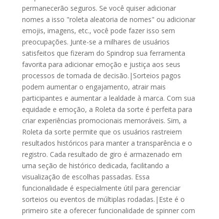
permanecerão seguros. Se você quiser adicionar
nomes a isso "roleta aleatoria de nomes" ou adicionar
emojis, imagens, etc., você pode fazer isso sem
preocupações. Junte-se a milhares de usuários
satisfeitos que fizeram do Spindrop sua ferramenta
favorita para adicionar emoção e justiça aos seus
processos de tomada de decisão.|Sorteios pagos
podem aumentar o engajamento, atrair mais
participantes e aumentar a lealdade à marca. Com sua
equidade e emoção, a Roleta da sorte é perfeita para
criar experiências promocionais memoráveis. Sim, a
Roleta da sorte permite que os usuários rastreiem
resultados históricos para manter a transparência e o
registro. Cada resultado de giro é armazenado em
uma seção de histórico dedicada, facilitando a
visualização de escolhas passadas. Essa
funcionalidade é especialmente útil para gerenciar
sorteios ou eventos de múltiplas rodadas.|Este é o
primeiro site a oferecer funcionalidade de spinner com