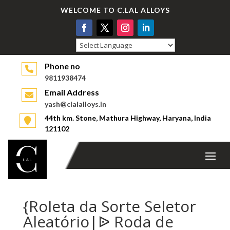
WELCOME TO C.LAL ALLOYS
Powered by
Phone no
9811938474
Email Address
yash@clalalloys.in
44th km. Stone, Mathura Highway, Haryana, India
121102
{Roleta da Sorte Seletor
Aleatório|ᐉ Roda de