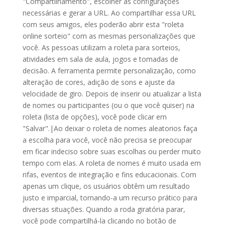
"Compartilhamento", escolher as configurações
necessárias e gerar a URL. Ao compartilhar essa URL
com seus amigos, eles poderão abrir esta "roleta
online sorteio" com as mesmas personalizações que
você. As pessoas utilizam a roleta para sorteios,
atividades em sala de aula, jogos e tomadas de
decisão. A ferramenta permite personalização, como
alteração de cores, adição de sons e ajuste da
velocidade de giro. Depois de inserir ou atualizar a lista
de nomes ou participantes (ou o que você quiser) na
roleta (lista de opções), você pode clicar em
"Salvar".|Ao deixar o roleta de nomes aleatorios faça
a escolha para você, você não precisa se preocupar
em ficar indeciso sobre suas escolhas ou perder muito
tempo com elas. A roleta de nomes é muito usada em
rifas, eventos de integração e fins educacionais. Com
apenas um clique, os usuários obtêm um resultado
justo e imparcial, tornando-a um recurso prático para
diversas situações. Quando a roda giratória parar,
você pode compartilhá-la clicando no botão de