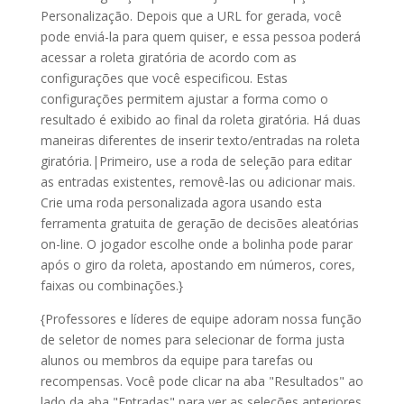
Personalização. Depois que a URL for gerada, você
pode enviá-la para quem quiser, e essa pessoa poderá
acessar a roleta giratória de acordo com as
configurações que você especificou. Estas
configurações permitem ajustar a forma como o
resultado é exibido ao final da roleta giratória. Há duas
maneiras diferentes de inserir texto/entradas na roleta
giratória.|Primeiro, use a roda de seleção para editar
as entradas existentes, removê-las ou adicionar mais.
Crie uma roda personalizada agora usando esta
ferramenta gratuita de geração de decisões aleatórias
on-line. O jogador escolhe onde a bolinha pode parar
após o giro da roleta, apostando em números, cores,
faixas ou combinações.}
{Professores e líderes de equipe adoram nossa função
de seletor de nomes para selecionar de forma justa
alunos ou membros da equipe para tarefas ou
recompensas. Você pode clicar na aba "Resultados" ao
lado da aba "Entradas" para ver as seleções anteriores