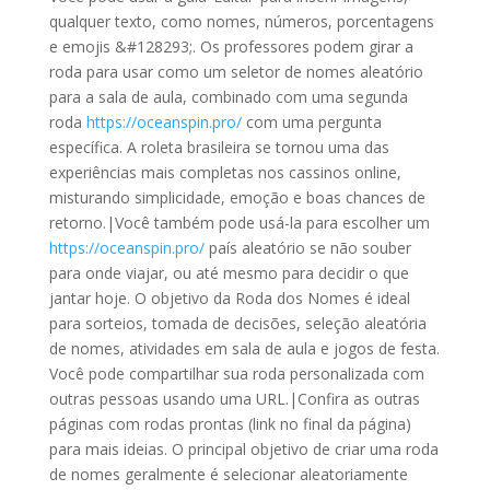
qualquer texto, como nomes, números, porcentagens
e emojis &#128293;. Os professores podem girar a
roda para usar como um seletor de nomes aleatório
para a sala de aula, combinado com uma segunda
roda
https://oceanspin.pro/
com uma pergunta
específica. A roleta brasileira se tornou uma das
experiências mais completas nos cassinos online,
misturando simplicidade, emoção e boas chances de
retorno.|Você também pode usá-la para escolher um
https://oceanspin.pro/
país aleatório se não souber
para onde viajar, ou até mesmo para decidir o que
jantar hoje. O objetivo da Roda dos Nomes é ideal
para sorteios, tomada de decisões, seleção aleatória
de nomes, atividades em sala de aula e jogos de festa.
Você pode compartilhar sua roda personalizada com
outras pessoas usando uma URL.|Confira as outras
páginas com rodas prontas (link no final da página)
para mais ideias. O principal objetivo de criar uma roda
de nomes geralmente é selecionar aleatoriamente