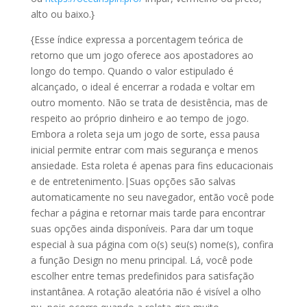
alto ou baixo.}
{Esse índice expressa a porcentagem teórica de
retorno que um jogo oferece aos apostadores ao
longo do tempo. Quando o valor estipulado é
alcançado, o ideal é encerrar a rodada e voltar em
outro momento. Não se trata de desistência, mas de
respeito ao próprio dinheiro e ao tempo de jogo.
Embora a roleta seja um jogo de sorte, essa pausa
inicial permite entrar com mais segurança e menos
ansiedade. Esta roleta é apenas para fins educacionais
e de entretenimento.|Suas opções são salvas
automaticamente no seu navegador, então você pode
fechar a página e retornar mais tarde para encontrar
suas opções ainda disponíveis. Para dar um toque
especial à sua página com o(s) seu(s) nome(s), confira
a função Design no menu principal. Lá, você pode
escolher entre temas predefinidos para satisfação
instantânea. A rotação aleatória não é visível a olho