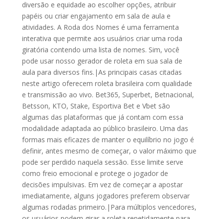
diversão e equidade ao escolher opções, atribuir
papéis ou criar engajamento em sala de aula e
atividades. A Roda dos Nomes é uma ferramenta
interativa que permite aos usuários criar uma roda
giratória contendo uma lista de nomes. Sim, você
pode usar nosso gerador de roleta em sua sala de
aula para diversos fins.|As principais casas citadas
neste artigo oferecem roleta brasileira com qualidade
e transmissão ao vivo. Bet365, Superbet, Betnacional,
Betsson, KTO, Stake, Esportiva Bet e Vbet são
algumas das plataformas que já contam com essa
modalidade adaptada ao público brasileiro. Uma das
formas mais eficazes de manter o equilíbrio no jogo é
definir, antes mesmo de começar, o valor máximo que
pode ser perdido naquela sessão. Esse limite serve
como freio emocional e protege o jogador de
decisões impulsivas. Em vez de começar a apostar
imediatamente, alguns jogadores preferem observar
algumas rodadas primeiro.|Para múltiplos vencedores,
os usuários podem girar a roleta repetidamente para