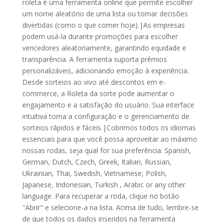
roleta é uma ferramenta online que permite escolher
um nome aleatório de uma lista ou tomar decisões
divertidas (como o que comer hoje).|As empresas
podem usá-la durante promoções para escolher
vencedores aleatoriamente, garantindo equidade e
transparência. A ferramenta suporta prêmios
personalizáveis, adicionando emoção à experiência.
Desde sorteios ao vivo até descontos em e-
commerce, a Roleta da sorte pode aumentar o
engajamento e a satisfação do usuário. Sua interface
intuitiva torna a configuração e o gerenciamento de
sorteios rápidos e fáceis.|Cobrimos todos os idiomas
essenciais para que você possa aproveitar ao máximo
nossas rodas, seja qual for sua preferência. Spanish,
German, Dutch, Czech, Greek, Italian, Russian,
Ukrainian, Thai, Swedish, Vietnamese, Polish,
Japanese, Indonesian, Turkish , Arabic or any other
language. Para recuperar a roda, clique no botão
"Abrir" e selecione-a na lista. Acima de tudo, lembre-se
de que todos os dados inseridos na ferramenta