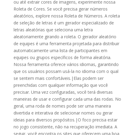
ou até extrair cores de imagens, experimente nossa
Roleta de Cores. Se você precisa gerar números
aleatórios, explore nossa Roleta de Números. A roleta
de seleção de letras é um gerador especializado de
letras aleatórias que seleciona uma letra
aleatoriamente girando a roleta. O gerador aleatório
de equipes é uma ferramenta projetada para distribuir
automaticamente uma lista de participantes em
equipes ou grupos específicos de forma aleatória.
Nossa ferramenta oferece vários idiomas, garantindo
que os usuários possam usá-la no idioma com o qual
se sentem mais confortáveis.|Elas podem ser
preenchidas com qualquer informação que você
precisar. Uma vez configuradas, você terá diversas
maneiras de usar e configurar cada uma das rodas. No
geral, uma roda de nomes pode ser uma maneira
divertida e interativa de selecionar nomes ou gerar
ideias para diversos propósitos.|O foco precisa estar
no jogo consistente, não na recuperação imediata. A
seguir, você encontra os sites que oferecem uma boa