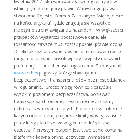
kwietnia 2017 roku wprowadziła szereg restrykcji w
istniejącym do tej pory prawie. W myśl tego prawa
stworzono Rejestru Domen Zakazanych (więcej o nim
na końcu artykułu), gdzie znajdują się wszystkie
nielegalne strony związane z hazardem.|W większości
przypadków wystarczą podstawowe dane, ale
tożsamość zawsze musi zostać później potwierdzona.
Dzięki tak rozbudowanej obsłudze finansowej gracze
mogą dopasować sposób wpłaty i wypłaty do swoich
preferencji — bez zbędnych ograniczeń. To kasyno dla
www.forbes.pl
graczy, którzy stawiają na
bezpieczeństwo i transparentność – bez niespodzianek
w regulaminie.|Gracze mogą również cieszyć się
wysokim poziomem bezpieczeństwa, ponieważ
transakcje są chronione przez różne mechanizmy
ochrony i szyfrowania danych. Pomimo tego, obecnie
kasyna online oferują najniższe limity wpłaty, właśnie
przez karty płatnicze, ze względu na dużą liczbę
oszustw. Pierwszym etapem jest utworzenie konta na
platformie kasyna online. Zazwyczaj wymaga to