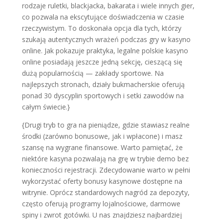
rodzaje ruletki, blackjacka, bakarata i wiele innych gier,
co pozwala na ekscytujące doświadczenia w czasie
rzeczywistym. To doskonała opcja dla tych, którzy
szukają autentycznych wrażeń podczas gry w kasyno
online. Jak pokazuje praktyka, legalne polskie kasyno
online posiadają jeszcze jedną sekcję, cieszącą się
dużą popularnością — zakłady sportowe. Na
najlepszych stronach, działy bukmacherskie oferują
ponad 30 dyscyplin sportowych i setki zawodów na
całym świecie.}
{Drugi tryb to gra na pieniądze, gdzie stawiasz realne
środki (zarówno bonusowe, jak i wpłacone) i masz
szansę na wygrane finansowe. Warto pamiętać, że
niektóre kasyna pozwalają na grę w trybie demo bez
konieczności rejestracji. Zdecydowanie warto w pełni
wykorzystać oferty bonusy kasynowe dostępne na
witrynie. Oprócz standardowych nagród za depozyty,
często oferują programy lojalnościowe, darmowe
spiny i zwrot gotówki. U nas znajdziesz najbardziej