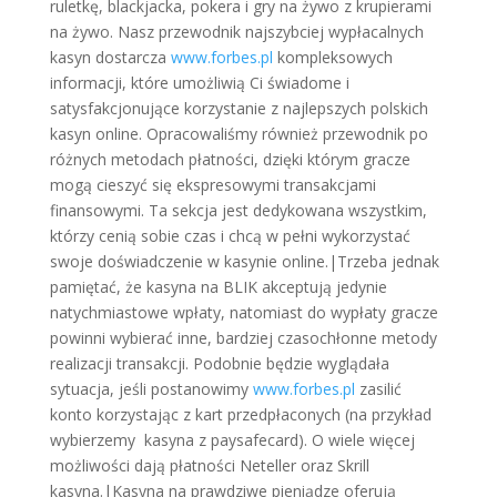
ruletkę, blackjacka, pokera i gry na żywo z krupierami
na żywo. Nasz przewodnik najszybciej wypłacalnych
kasyn dostarcza
www.forbes.pl
kompleksowych
informacji, które umożliwią Ci świadome i
satysfakcjonujące korzystanie z najlepszych polskich
kasyn online. Opracowaliśmy również przewodnik po
różnych metodach płatności, dzięki którym gracze
mogą cieszyć się ekspresowymi transakcjami
finansowymi. Ta sekcja jest dedykowana wszystkim,
którzy cenią sobie czas i chcą w pełni wykorzystać
swoje doświadczenie w kasynie online.|Trzeba jednak
pamiętać, że kasyna na BLIK akceptują jedynie
natychmiastowe wpłaty, natomiast do wypłaty gracze
powinni wybierać inne, bardziej czasochłonne metody
realizacji transakcji. Podobnie będzie wyglądała
sytuacja, jeśli postanowimy
www.forbes.pl
zasilić
konto korzystając z kart przedpłaconych (na przykład
wybierzemy kasyna z paysafecard). O wiele więcej
możliwości dają płatności Neteller oraz Skrill
kasyna.|Kasyna na prawdziwe pieniądze oferują