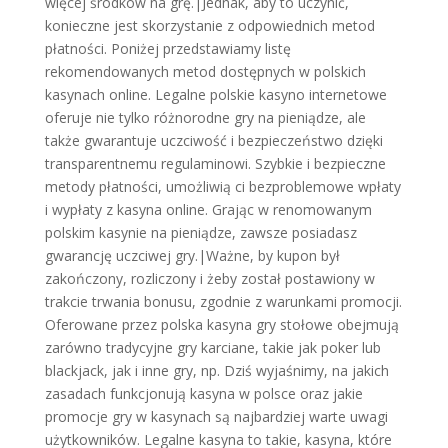
więcej środków na grę.|Jednak, aby to uczynić,
konieczne jest skorzystanie z odpowiednich metod
płatności. Poniżej przedstawiamy listę
rekomendowanych metod dostępnych w polskich
kasynach online. Legalne polskie kasyno internetowe
oferuje nie tylko różnorodne gry na pieniądze, ale
także gwarantuje uczciwość i bezpieczeństwo dzięki
transparentnemu regulaminowi. Szybkie i bezpieczne
metody płatności, umożliwią ci bezproblemowe wpłaty
i wypłaty z kasyna online. Grając w renomowanym
polskim kasynie na pieniądze, zawsze posiadasz
gwarancję uczciwej gry.|Ważne, by kupon był
zakończony, rozliczony i żeby został postawiony w
trakcie trwania bonusu, zgodnie z warunkami promocji.
Oferowane przez polska kasyna gry stołowe obejmują
zarówno tradycyjne gry karciane, takie jak poker lub
blackjack, jak i inne gry, np. Dziś wyjaśnimy, na jakich
zasadach funkcjonują kasyna w polsce oraz jakie
promocje gry w kasynach są najbardziej warte uwagi
użytkowników. Legalne kasyna to takie, kasyna, które