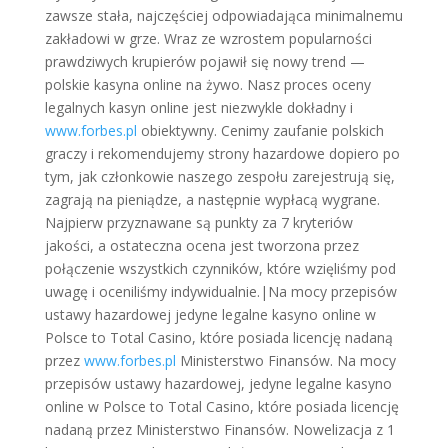
zawsze stała, najczęściej odpowiadająca minimalnemu
zakładowi w grze. Wraz ze wzrostem popularności
prawdziwych krupierów pojawił się nowy trend —
polskie kasyna online na żywo. Nasz proces oceny
legalnych kasyn online jest niezwykle dokładny i
www.forbes.pl
obiektywny. Cenimy zaufanie polskich
graczy i rekomendujemy strony hazardowe dopiero po
tym, jak członkowie naszego zespołu zarejestrują się,
zagrają na pieniądze, a następnie wypłacą wygrane.
Najpierw przyznawane są punkty za 7 kryteriów
jakości, a ostateczna ocena jest tworzona przez
połączenie wszystkich czynników, które wzięliśmy pod
uwagę i oceniliśmy indywidualnie.|Na mocy przepisów
ustawy hazardowej jedyne legalne kasyno online w
Polsce to Total Casino, które posiada licencję nadaną
przez
www.forbes.pl
Ministerstwo Finansów. Na mocy
przepisów ustawy hazardowej, jedyne legalne kasyno
online w Polsce to Total Casino, które posiada licencję
nadaną przez Ministerstwo Finansów. Nowelizacja z 1