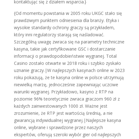
kontaktując się z działem wsparcia.}
{Od momentu powstania w 2005 roku UKGC stało się
prawdziwym punktem odniesienia dla branży. Etyka i
wysokie standardy ochrony graczy są przykładem,
który inni regulatorzy starają się naśladować.
Szczególną uwagę zwraca się na parametry techniczne
kasyna, takie jak certyfikowane GSC i dostarczanie
informacji o prawdopodobieństwie wygranej. Total
Casino zostało otwarte w 2018 roku i szybko zyskało
uznanie graczy.|W najlepszych kasynach online w 2023
roku pokazują, że te kasyna online w polsce utrzymują
niewielką marżę, jednocześnie zapewniając uczciwe
warunki wygranej. Przykładowo, kasyno z RTP na
poziomie 96% teoretycznie zwraca graczom 960 zł z
każdych zainwestowanych 1000 zł. Ważne jest
zrozumienie, że RTP jest wartością średnią, a nie
gwarancją indywidualnej wygranej.|Najlepsze kasyna
online, wybrane i sprawdzone przez naszych
ekspertów, oferują szeroki wybór gier od najlepszych