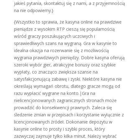
jakieś pytania, skontaktuj się z nami, a z przyjemnością
na nie odpowiemy.}
{Wszystko to sprawia, że kasyna online na prawdziwe
pieniądze z wysokim RTP cieszą się popularnością
wśród graczy poszukujących uczciwych i
sprawiedliwych szans na wygraną. Gra w kasynie to
idealna okazja na rozerwanie się z możliwością
wygrania prawdziwych pieniędzy. Dobre kasyna oferują
szeroki wybór gier, atrakcyjne bonusy oraz szybkie
wypłaty, co znacząco zwiększa szanse na
satysfakcjonującą zabawę i zyski. Niektóre kasyna nie
określają wymagań obrotu, dlatego gracze mogą od
razu wypłacić wygrane na konto.|Gra na
nielicencjonowanych zagranicznych stronach może
prowadzić do konsekwencji prawnych. Zaleca się
śledzenie zmian w przepisach i korzystanie wyłącznie z
licencjonowanych źródeł. Dokonanie depozytu w
kasynie online to prosty i szybki proces, który
zazwyczaj zajmuje tylko kilka minut. Należy wybrać