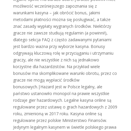
możliwość wcześniejszego zapoznania się z
warunkami kasyna – jak obrócić bonus, jakimi
metodami płatności można się posługiwać, a także
znać zasady wypłaty wygranych środków. Niektórzy
gracze nie zawsze studiują regulamin (a powinni!),
dlatego sekcja FAQ z często zadawanymi pytaniami
jest bardzo ważna przy wyborze kasyna. Bonusy
odgrywają kluczową rolę w przyciąganiu i utrzymaniu
graczy, ale nie wszystkie z nich są jednakowo
korzystne dla hazardzistów. Na przykład wiele
bonusów ma skomplikowane warunki obrotu, przez co
gracze nie mogą wypłacić środków
bonusowych.|Hazard jest w Polsce legalny, ale
państwo ustanowiło monopol na prawie wszystkie
rodzaje gier hazardowych. Legalne kasyna online są
regulowane przez ustawę o grach hazardowych z 2009
roku, zmienioną w 2017 roku. Kasyna online są
regulowane przez polskie Ministerstwo Finansów.
Jedynym legalnym kasynem w świetle polskiego prawa