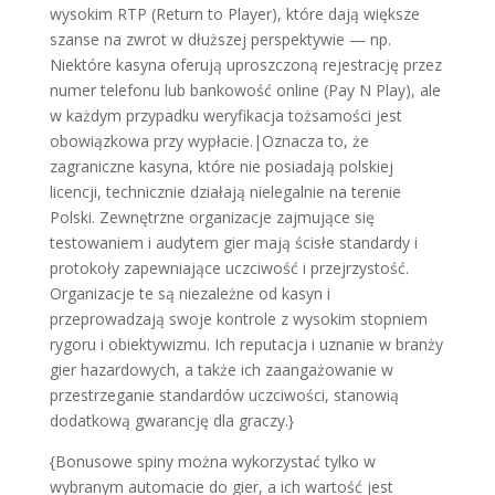
wysokim RTP (Return to Player), które dają większe
szanse na zwrot w dłuższej perspektywie — np.
Niektóre kasyna oferują uproszczoną rejestrację przez
numer telefonu lub bankowość online (Pay N Play), ale
w każdym przypadku weryfikacja tożsamości jest
obowiązkowa przy wypłacie.|Oznacza to, że
zagraniczne kasyna, które nie posiadają polskiej
licencji, technicznie działają nielegalnie na terenie
Polski. Zewnętrzne organizacje zajmujące się
testowaniem i audytem gier mają ścisłe standardy i
protokoły zapewniające uczciwość i przejrzystość.
Organizacje te są niezależne od kasyn i
przeprowadzają swoje kontrole z wysokim stopniem
rygoru i obiektywizmu. Ich reputacja i uznanie w branży
gier hazardowych, a także ich zaangażowanie w
przestrzeganie standardów uczciwości, stanowią
dodatkową gwarancję dla graczy.}
{Bonusowe spiny można wykorzystać tylko w
wybranym automacie do gier, a ich wartość jest