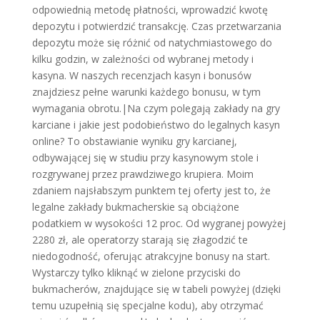
odpowiednią metodę płatności, wprowadzić kwotę
depozytu i potwierdzić transakcję. Czas przetwarzania
depozytu może się różnić od natychmiastowego do
kilku godzin, w zależności od wybranej metody i
kasyna. W naszych recenzjach kasyn i bonusów
znajdziesz pełne warunki każdego bonusu, w tym
wymagania obrotu.|Na czym polegają zakłady na gry
karciane i jakie jest podobieństwo do legalnych kasyn
online? To obstawianie wyniku gry karcianej,
odbywającej się w studiu przy kasynowym stole i
rozgrywanej przez prawdziwego krupiera. Moim
zdaniem najsłabszym punktem tej oferty jest to, że
legalne zakłady bukmacherskie są obciążone
podatkiem w wysokości 12 proc. Od wygranej powyżej
2280 zł, ale operatorzy starają się złagodzić te
niedogodność, oferując atrakcyjne bonusy na start.
Wystarczy tylko kliknąć w zielone przyciski do
bukmacherów, znajdujące się w tabeli powyżej (dzięki
temu uzupełnią się specjalne kodu), aby otrzymać