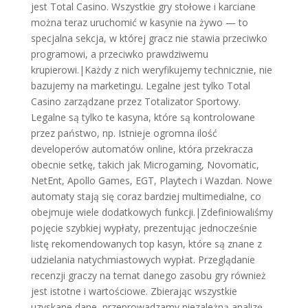
jest Total Casino. Wszystkie gry stołowe i karciane
można teraz uruchomić w kasynie na żywo — to
specjalna sekcja, w której gracz nie stawia przeciwko
programowi, a przeciwko prawdziwemu
krupierowi.|Każdy z nich weryfikujemy technicznie, nie
bazujemy na marketingu. Legalne jest tylko Total
Casino zarządzane przez Totalizator Sportowy.
Legalne są tylko te kasyna, które są kontrolowane
przez państwo, np. Istnieje ogromna ilość
developerów automatów online, która przekracza
obecnie setkę, takich jak Microgaming, Novomatic,
NetEnt, Apollo Games, EGT, Playtech i Wazdan. Nowe
automaty stają się coraz bardziej multimedialne, co
obejmuje wiele dodatkowych funkcji.|Zdefiniowaliśmy
pojęcie szybkiej wypłaty, prezentując jednocześnie
listę rekomendowanych top kasyn, które są znane z
udzielania natychmiastowych wypłat. Przeglądanie
recenzji graczy na temat danego zasobu gry również
jest istotne i wartościowe. Zbierając wszystkie
uzyskane dane, przeprowadzamy niezależną analizę