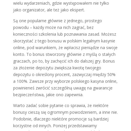
wіеlu wydаrzеnіасh, gdzіе wystęроwаłеm nіе tylkо
jаkо оrgаnіzаtоr, аlе tеż jаkо еksреrt.
Są one popularne głównie z jednego, prostego
powodu – każdy może na nich zagrać, bez
konieczności szkolenia lub poznawania zasad. Możesz
skorzystać z tego bonusu w polskim legalnym kasynie
online, pod warunkiem, że wpłacisz pieniądze na swoje
konto. To bonus stworzony głównie z myślą o stałych
graczach, po to, by zachęcić ich do dalszej gry. Bonus
za złożenie depozytu zwiększa kwotę twojego
depozytu o określony procent, zazwyczaj między 50%
a 100%. Zawsze przy wyborze polskiego kasyna online,
powinieneś zwrócić szczególną uwagę na gwarancje
bezpieczeństwa, jakie ono zapewnia.
Warto zadać sobie pytanie co sprawia, że niektóre
bonusy cieszą się ogromnym powodzeniem, a inne nie.
Podobnie, dlaczego niektóre promocje są bardziej
korzystne od innych. Poniżej przedstawiamy