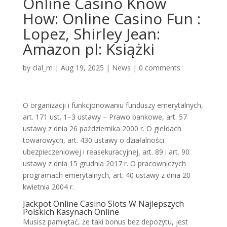
Online Casino Know
How: Online Casino Fun :
Lopez, Shirley Jean:
Amazon pl: Książki
by
clal_m
|
Aug 19, 2025
|
News
|
0 comments
O organizacji i funkcjonowaniu funduszy emerytalnych,
art. 171 ust. 1–3 ustawy – Prawo bankowe, art. 57
ustawy z dnia 26 października 2000 r. O giełdach
towarowych, art. 430 ustawy o działalności
ubezpieczeniowej i reasekuracyjnej, art. 89 i art. 90
ustawy z dnia 15 grudnia 2017 r. O pracowniczych
programach emerytalnych, art. 40 ustawy z dnia 20
kwietnia 2004 r.
Jackpot Online Casino Slots W Najlepszych
Polskich Kasynach Online
Musisz pamiętać, że taki bonus bez depozytu, jest