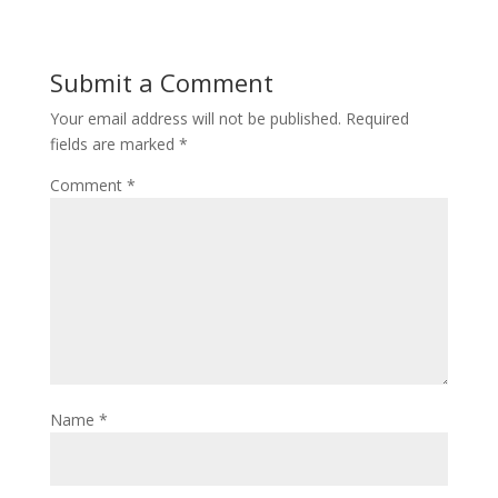
Submit a Comment
Your email address will not be published.
Required
fields are marked
*
Comment
*
Name
*