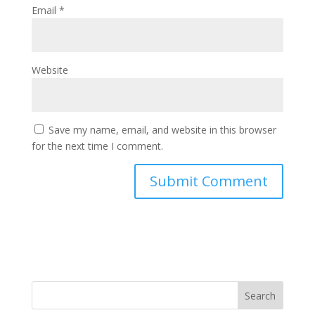
Email
*
Website
Save my name, email, and website in this browser
for the next time I comment.
Search