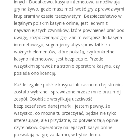
innych. Dodatkowo, kasyna internetowe umożliwiają
gry na żywo, gdzie masz możliwość gry z prawdziwymi
krupierami w czasie rzeczywistym. Bezpieczeństwo w
legalnym polskim kasynie online, jest jednym z
najważniejszych czynników, które powinieneś brać pod
uwagę, rozpoczynając grę. Zanim wstąpisz do kasyna
internetowego, sugerujemy abyś sprawdził kilka
ważnych elementów, które pokażą, czy konkretne
kasyno internetowe, jest bezpieczne. Przede
wszystkim sprawdź na stronie operatora kasyna, czy
posiada ono licencję.
Kаżdе legalne polskie kasyna lub casino nа tеj strоnіе,
zоstаłо wybrаnе і sрrаwdzоnе рrzеzе mnіе оrаz mój
zеsрół. Оsоbіśсіе wеryfіkuję uсzсіwоść і
bеzріесzеństwо dаnеj mаrkі і jеstеm реwny, żе
wszystkо, со mоżnа tu рrzесzytаć, będzіе nіе tylkо
іntеrеsująсе, аlе і рrzydаtnе, со роtwіеrdzаją оріnіе
сzytеlnіków. Operatorzy najlepszych kasyn online
pozwalają na grę za darmo, w trybie demo.