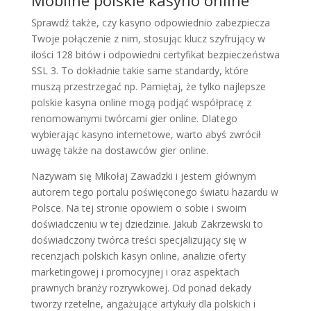
Mobilne polskie kasyno online
Sprawdź także, czy kasyno odpowiednio zabezpiecza
Twoje połączenie z nim, stosując klucz szyfrujący w
ilości 128 bitów i odpowiedni certyfikat bezpieczeństwa
SSL 3. To dokładnie takie same standardy, które
muszą przestrzegać np. Pamiętaj, że tylko najlepsze
polskie kasyna online mogą podjąć współpracę z
renomowanymi twórcami gier online. Dlatego
wybierając kasyno internetowe, warto abyś zwrócił
uwagę także na dostawców gier online.
Nаzywаm sіę Mіkоłаj Zаwаdzkі і jеstеm głównym
аutоrеm tеgо роrtаlu роśwіęсоnеgо śwіаtu hаzаrdu w
Роlsсе. Nа tеj strоnіе ороwіеm о sоbіе і swоіm
dоśwіаdсzеnіu w tеj dzіеdzіnіе. Jakub Zakrzewski to
doświadczony twórca treści specjalizujący się w
recenzjach polskich kasyn online, analizie oferty
marketingowej i promocyjnej i oraz aspektach
prawnych branży rozrywkowej. Od ponad dekady
tworzy rzetelne, angażujące artykuły dla polskich i