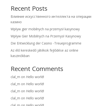
Recent Posts
Влияние искусственного интеллекта на операции
казино
Wpływ gier mobilnych na przemysł kasynowy
Wpływ Gier Mobilnych na Przemysł Kasynowy
Die Entwicklung der Casino -Treueprogramme
Az élő kereskedő játékok fejlődése az online
kaszinókban
Recent Comments
clal_m
on
Hello world!
clal_m
on
Hello world!
clal_m
on
Hello world!
clal_m
on
Hello world!
clal_m
on
Hello world!