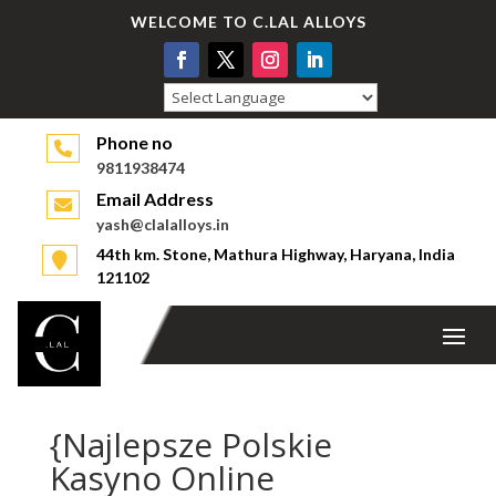
WELCOME TO C.LAL ALLOYS
Powered by
Phone no
9811938474
Email Address
yash@clalalloys.in
44th km. Stone, Mathura Highway, Haryana, India
121102
{Najlepsze Polskie
Kasyno Online