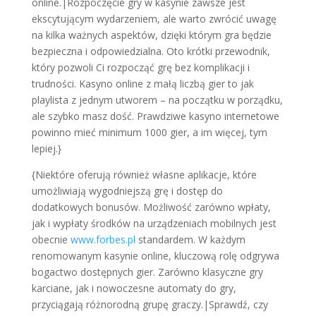
online.|Rozpoczęcie gry w kasynie zawsze jest
ekscytującym wydarzeniem, ale warto zwrócić uwagę
na kilka ważnych aspektów, dzięki którym gra będzie
bezpieczna i odpowiedzialna. Oto krótki przewodnik,
który pozwoli Ci rozpocząć grę bez komplikacji i
trudności. Kasyno online z małą liczbą gier to jak
playlista z jednym utworem – na początku w porządku,
ale szybko masz dość. Prawdziwe kasyno internetowe
powinno mieć minimum 1000 gier, a im więcej, tym
lepiej.}
{Niektóre oferują również własne aplikacje, które
umożliwiają wygodniejszą grę i dostęp do
dodatkowych bonusów. Możliwość zarówno wpłaty,
jak i wypłaty środków na urządzeniach mobilnych jest
obecnie
www.forbes.pl
standardem. W każdym
renomowanym kasynie online, kluczową rolę odgrywa
bogactwo dostępnych gier. Zarówno klasyczne gry
karciane, jak i nowoczesne automaty do gry,
przyciągają różnorodną grupę graczy.|Sprawdź, czy