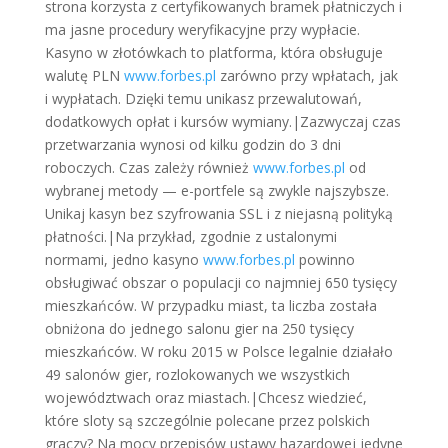
strona korzysta z certyfikowanych bramek płatniczych i
ma jasne procedury weryfikacyjne przy wypłacie.
Kasyno w złotówkach to platforma, która obsługuje
walutę PLN
www.forbes.pl
zarówno przy wpłatach, jak
i wypłatach. Dzięki temu unikasz przewalutowań,
dodatkowych opłat i kursów wymiany.|Zazwyczaj czas
przetwarzania wynosi od kilku godzin do 3 dni
roboczych. Czas zależy również
www.forbes.pl
od
wybranej metody — e-portfele są zwykle najszybsze.
Unikaj kasyn bez szyfrowania SSL i z niejasną polityką
płatności.|Na przykład, zgodnie z ustalonymi
normami, jedno kasyno
www.forbes.pl
powinno
obsługiwać obszar o populacji co najmniej 650 tysięcy
mieszkańców. W przypadku miast, ta liczba została
obniżona do jednego salonu gier na 250 tysięcy
mieszkańców. W roku 2015 w Polsce legalnie działało
49 salonów gier, rozlokowanych we wszystkich
województwach oraz miastach.|Chcesz wiedzieć,
które sloty są szczególnie polecane przez polskich
graczy? Na mocy przepisów ustawy hazardowej jedyne