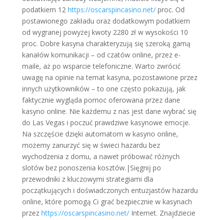
podatkiem 12
https://oscarspincasino.net/
proc. Od
postawionego zakładu oraz dodatkowym podatkiem
od wygranej powyżej kwoty 2280 zł w wysokości 10
proc. Dobre kasyna charakteryzują się szeroką gamą
kanałów komunikacji – od czatów online, przez e-
maile, aż po wsparcie telefoniczne. Warto zwrócić
uwagę na opinie na temat kasyna, pozostawione przez
innych użytkowników – to one często pokazują, jak
faktycznie wygląda pomoc oferowana przez dane
kasyno online. Nie każdemu z nas jest dane wybrać się
do Las Vegas i poczuć prawdziwe kasynowe emocje.
Na szczęście dzięki automatom w kasyno online,
możemy zanurzyć się w świeci hazardu bez
wychodzenia z domu, a nawet próbować różnych
slotów bez ponoszenia kosztów.|Sięgnij po
przewodniki z kluczowymi strategiami dla
początkujących i doświadczonych entuzjastów hazardu
online, które pomogą Ci grać bezpiecznie w kasynach
przez
https://oscarspincasino.net/
Internet. Znajdziecie