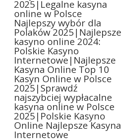
2025|Legalne kasyna
online w Polsce
Najlepszy wybór dla
Polaków 2025|Najlepsze
kasyno online 2024:
Polskie Kasyno
Internetowe|Najlepsze
Kasyna Online Top 10
Kasyn Online w Polsce
2025|Sprawdź
najszybciej wypłacalne
kasyna online w Polsce
2025|Polskie Kasyno
Online Najlepsze Kasyna
Internetowe