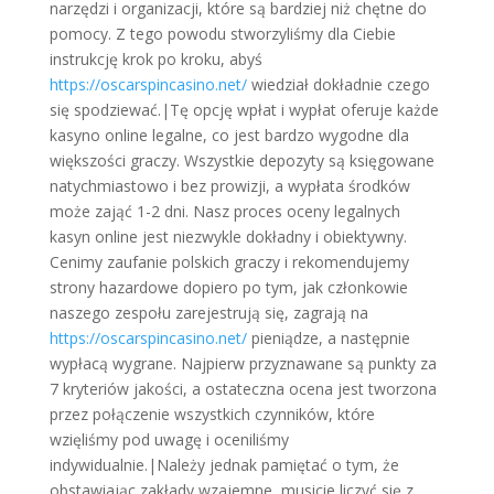
narzędzi i organizacji, które są bardziej niż chętne do
pomocy. Z tego powodu stworzyliśmy dla Ciebie
instrukcję krok po kroku, abyś
https://oscarspincasino.net/
wiedział dokładnie czego
się spodziewać.|Tę opcję wpłat i wypłat oferuje każde
kasyno online legalne, co jest bardzo wygodne dla
większości graczy. Wszystkie depozyty są księgowane
natychmiastowo i bez prowizji, a wypłata środków
może zająć 1-2 dni. Nasz proces oceny legalnych
kasyn online jest niezwykle dokładny i obiektywny.
Cenimy zaufanie polskich graczy i rekomendujemy
strony hazardowe dopiero po tym, jak członkowie
naszego zespołu zarejestrują się, zagrają na
https://oscarspincasino.net/
pieniądze, a następnie
wypłacą wygrane. Najpierw przyznawane są punkty za
7 kryteriów jakości, a ostateczna ocena jest tworzona
przez połączenie wszystkich czynników, które
wzięliśmy pod uwagę i oceniliśmy
indywidualnie.|Należy jednak pamiętać o tym, że
obstawiając zakłady wzajemne, musicie liczyć się z