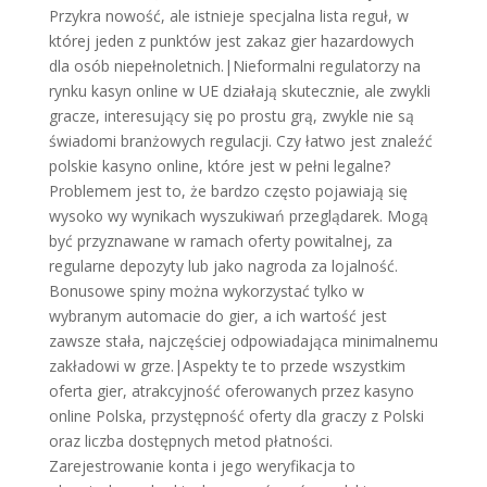
Przykra nowość, ale istnieje specjalna lista reguł, w
której jeden z punktów jest zakaz gier hazardowych
dla osób niepełnoletnich.|Nieformalni regulatorzy na
rynku kasyn online w UE działają skutecznie, ale zwykli
gracze, interesujący się po prostu grą, zwykle nie są
świadomi branżowych regulacji. Czy łatwo jest znaleźć
polskie kasyno online, które jest w pełni legalne?
Problemem jest to, że bardzo często pojawiają się
wysoko wy wynikach wyszukiwań przeglądarek. Mogą
być przyznawane w ramach oferty powitalnej, za
regularne depozyty lub jako nagroda za lojalność.
Bonusowe spiny można wykorzystać tylko w
wybranym automacie do gier, a ich wartość jest
zawsze stała, najczęściej odpowiadająca minimalnemu
zakładowi w grze.|Aspekty te to przede wszystkim
oferta gier, atrakcyjność oferowanych przez kasyno
online Polska, przystępność oferty dla graczy z Polski
oraz liczba dostępnych metod płatności.
Zarejestrowanie konta i jego weryfikacja to