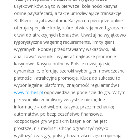
użytkowników. Są to w pierwszej kolejności kasyna
online paysafecard, a także umożliwiające transakcje
BLIKiem i kryptowalutami. Kasyna na pieniądze online
oferują specjalne kody, które otwierają przed graczami
drzwi do atrakcyjnych bonusów.|Uważaj na wyjątkowo
rygorystyczne wagering requirements, limity gier i
wygranych. Poniżej przedstawiamy wskazówki, jak
analizować warunki i wybierać najlepsze promocje
kasynowe. Kasyna online w Polsce rozwijają się
dynamicznie, oferując szeroki wybór gier, nowoczesne
płatności i atrakcyjne promocje. Klucz do sukcesu to
wybór legalnej platformy, znajomość regulaminów i
www.forbes.pl
odpowiedzialne podejście do gry. W tym
przewodniku zebraliśmy wszystkie niezbędne
informacje – od wyboru kasyna, przez mechanikę
automatów, po bezpieczeństwo finansowe.
Rozpoczęcie gry w polskim kasynie online jest
prostsze, niż myślisz!|Chcąc ograniczyć ryzyko i
wydłużyć czas gry, polscy hazardziści często opierają