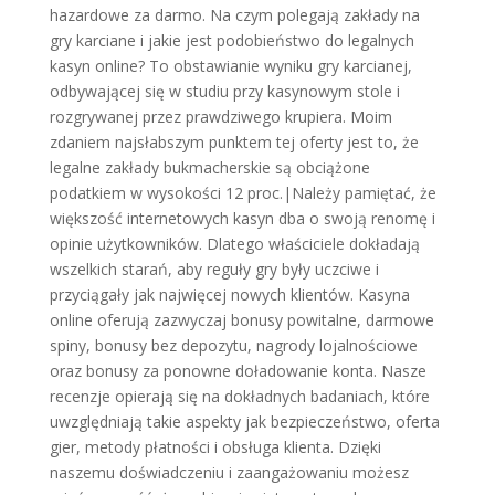
hazardowe za darmo. Na czym polegają zakłady na
gry karciane i jakie jest podobieństwo do legalnych
kasyn online? To obstawianie wyniku gry karcianej,
odbywającej się w studiu przy kasynowym stole i
rozgrywanej przez prawdziwego krupiera. Moim
zdaniem najsłabszym punktem tej oferty jest to, że
legalne zakłady bukmacherskie są obciążone
podatkiem w wysokości 12 proc.|Należy pamiętać, że
większość internetowych kasyn dba o swoją renomę i
opinie użytkowników. Dlatego właściciele dokładają
wszelkich starań, aby reguły gry były uczciwe i
przyciągały jak najwięcej nowych klientów. Kasyna
online oferują zazwyczaj bonusy powitalne, darmowe
spiny, bonusy bez depozytu, nagrody lojalnościowe
oraz bonusy za ponowne doładowanie konta. Nasze
recenzje opierają się na dokładnych badaniach, które
uwzględniają takie aspekty jak bezpieczeństwo, oferta
gier, metody płatności i obsługa klienta. Dzięki
naszemu doświadczeniu i zaangażowaniu możesz