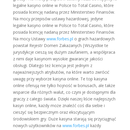
legalne kasyno online w Polsce to Total Casino, które
posiada licencję nadaną przez Ministerstwo Finansów.
Na mocy przepisów ustawy hazardowej, jedyne
legalne kasyno online w Polsce to Total Casino, które
posiada licencję nadaną przez Ministerstwo Finansów.
Na mocy Ustawy
www.forbes.pl
o grach hazardowych
powstał Rejestr Domen Zakazanych.|Wszystkie te
jurysdykcje cieszą się dużym zaufaniem, a współpraca
z nimi daje kasynom wysokie gwarancje jakości
obsługi. Dlatego też licencja jest jednym z
najważniejszych atrybutów, na które warto zwrócić
uwagę przy wyborze kasyna online. Te top kasyna
online oferują nie tylko hojność w bonusach, ale także
wsparcie dla różnych walut, co czyni je dostępnymi dla
graczy z całego świata. Dzięki naszej liście najlepszych
kasyn online, każdy może znaleźć coś dla siebie i
cieszyć się bezpiecznym oraz ekscytującym
środowiskiem gry. Duże kasyna starają się przyciągnąć
nowych użytkowników na
www.forbes.pl
każdy