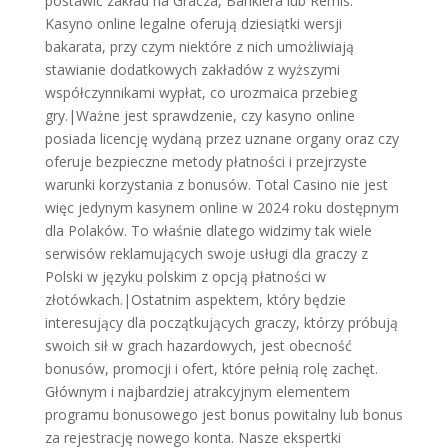
postawić zakład na Gracza, Bankiera lub Remis.
Kasyno online legalne oferują dziesiątki wersji
bakarata, przy czym niektóre z nich umożliwiają
stawianie dodatkowych zakładów z wyższymi
współczynnikami wypłat, co urozmaica przebieg
gry.|Ważne jest sprawdzenie, czy kasyno online
posiada licencję wydaną przez uznane organy oraz czy
oferuje bezpieczne metody płatności i przejrzyste
warunki korzystania z bonusów. Total Casino nie jest
więc jedynym kasynem online w 2024 roku dostępnym
dla Polaków. To właśnie dlatego widzimy tak wiele
serwisów reklamujących swoje usługi dla graczy z
Polski w języku polskim z opcją płatności w
złotówkach.|Ostatnim aspektem, który będzie
interesujący dla początkujących graczy, którzy próbują
swoich sił w grach hazardowych, jest obecność
bonusów, promocji i ofert, które pełnią rolę zachęt.
Głównym i najbardziej atrakcyjnym elementem
programu bonusowego jest bonus powitalny lub bonus
za rejestrację nowego konta. Nasze ekspertki