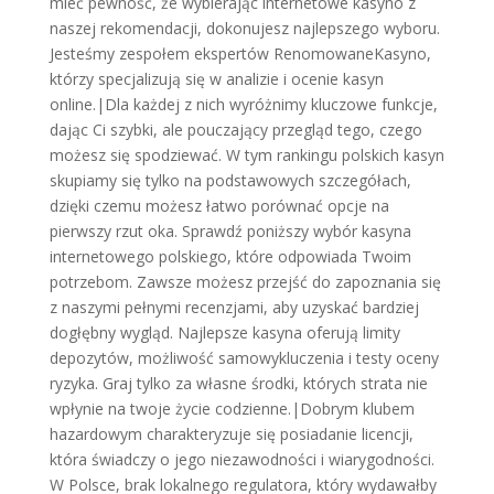
mieć pewność, że wybierając internetowe kasyno z
naszej rekomendacji, dokonujesz najlepszego wyboru.
Jesteśmy zespołem ekspertów RenomowaneKasyno,
którzy specjalizują się w analizie i ocenie kasyn
online.|Dla każdej z nich wyróżnimy kluczowe funkcje,
dając Ci szybki, ale pouczający przegląd tego, czego
możesz się spodziewać. W tym rankingu polskich kasyn
skupiamy się tylko na podstawowych szczegółach,
dzięki czemu możesz łatwo porównać opcje na
pierwszy rzut oka. Sprawdź poniższy wybór kasyna
internetowego polskiego, które odpowiada Twoim
potrzebom. Zawsze możesz przejść do zapoznania się
z naszymi pełnymi recenzjami, aby uzyskać bardziej
dogłębny wygląd. Najlepsze kasyna oferują limity
depozytów, możliwość samowykluczenia i testy oceny
ryzyka. Graj tylko za własne środki, których strata nie
wpłynie na twoje życie codzienne.|Dobrym klubem
hazardowym charakteryzuje się posiadanie licencji,
która świadczy o jego niezawodności i wiarygodności.
W Polsce, brak lokalnego regulatora, który wydawałby