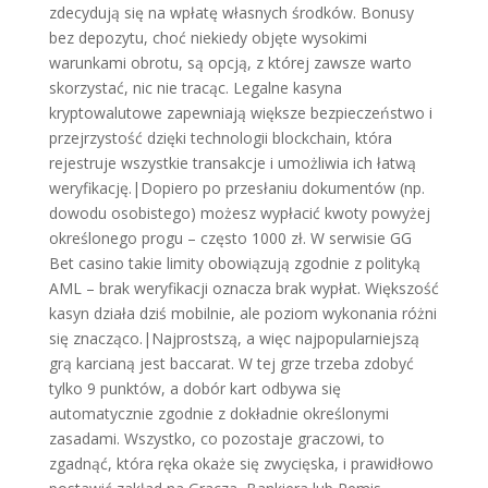
zdecydują się na wpłatę własnych środków. Bonusy
bez depozytu, choć niekiedy objęte wysokimi
warunkami obrotu, są opcją, z której zawsze warto
skorzystać, nic nie tracąc. Legalne kasyna
kryptowalutowe zapewniają większe bezpieczeństwo i
przejrzystość dzięki technologii blockchain, która
rejestruje wszystkie transakcje i umożliwia ich łatwą
weryfikację.|Dopiero po przesłaniu dokumentów (np.
dowodu osobistego) możesz wypłacić kwoty powyżej
określonego progu – często 1000 zł. W serwisie GG
Bet casino takie limity obowiązują zgodnie z polityką
AML – brak weryfikacji oznacza brak wypłat. Większość
kasyn działa dziś mobilnie, ale poziom wykonania różni
się znacząco.|Najprostszą, a więc najpopularniejszą
grą karcianą jest baccarat. W tej grze trzeba zdobyć
tylko 9 punktów, a dobór kart odbywa się
automatycznie zgodnie z dokładnie określonymi
zasadami. Wszystko, co pozostaje graczowi, to
zgadnąć, która ręka okaże się zwycięska, i prawidłowo