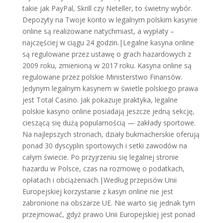
takie jak PayPal, Skrill czy Neteller, to świetny wybór.
Depozyty na Twoje konto w legalnym polskim kasynie
online są realizowane natychmiast, a wypłaty –
najczęściej w ciągu 24 godzin.|Legalne kasyna online
są regulowane przez ustawę o grach hazardowych z
2009 roku, zmienioną w 2017 roku. Kasyna online są
regulowane przez polskie Ministerstwo Finansów.
Jedynym legalnym kasynem w świetle polskiego prawa
jest Total Casino. Jak pokazuje praktyka, legalne
polskie kasyno online posiadają jeszcze jedną sekcję,
cieszącą się dużą popularnością — zakłady sportowe.
Na najlepszych stronach, działy bukmacherskie oferują
ponad 30 dyscyplin sportowych i setki zawodów na
całym świecie. Po przyjrzeniu się legalnej stronie
hazardu w Polsce, czas na rozmowę o podatkach,
opłatach i obciążeniach.|Według przepisów Unii
Europejskiej korzystanie z kasyn online nie jest
zabronione na obszarze UE. Nie warto się jednak tym
przejmować, gdyż prawo Unii Europejskiej jest ponad