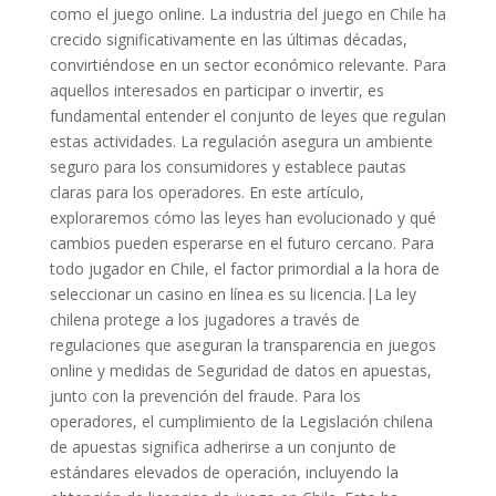
como el juego online. La industria del juego en Chile ha
crecido significativamente en las últimas décadas,
convirtiéndose en un sector económico relevante. Para
aquellos interesados en participar o invertir, es
fundamental entender el conjunto de leyes que regulan
estas actividades. La regulación asegura un ambiente
seguro para los consumidores y establece pautas
claras para los operadores. En este artículo,
exploraremos cómo las leyes han evolucionado y qué
cambios pueden esperarse en el futuro cercano. Para
todo jugador en Chile, el factor primordial a la hora de
seleccionar un casino en línea es su licencia.|La ley
chilena protege a los jugadores a través de
regulaciones que aseguran la transparencia en juegos
online y medidas de Seguridad de datos en apuestas,
junto con la prevención del fraude. Para los
operadores, el cumplimiento de la Legislación chilena
de apuestas significa adherirse a un conjunto de
estándares elevados de operación, incluyendo la