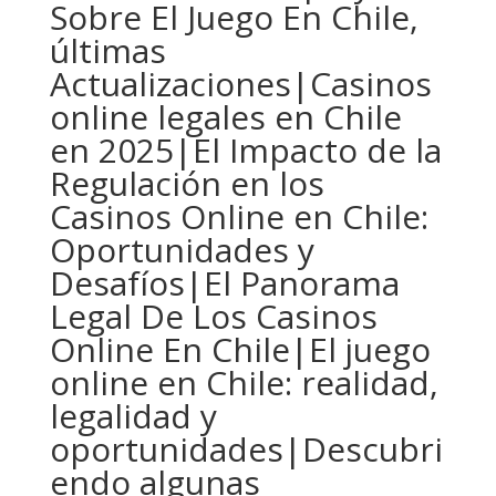
Sobre El Juego En Chile,
últimas
Actualizaciones|Casinos
online legales en Chile
en 2025|El Impacto de la
Regulación en los
Casinos Online en Chile:
Oportunidades y
Desafíos|El Panorama
Legal De Los Casinos
Online En Chile|El juego
online en Chile: realidad,
legalidad y
oportunidades|Descubri
endo algunas