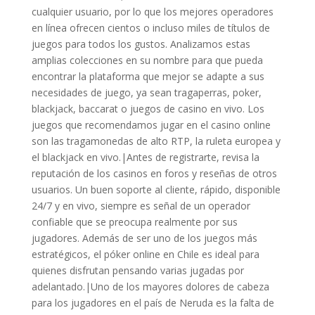
cualquier usuario, por lo que los mejores operadores
en línea ofrecen cientos o incluso miles de títulos de
juegos para todos los gustos. Analizamos estas
amplias colecciones en su nombre para que pueda
encontrar la plataforma que mejor se adapte a sus
necesidades de juego, ya sean tragaperras, poker,
blackjack, baccarat o juegos de casino en vivo. Los
juegos que recomendamos jugar en el casino online
son las tragamonedas de alto RTP, la ruleta europea y
el blackjack en vivo.|Antes de registrarte, revisa la
reputación de los casinos en foros y reseñas de otros
usuarios. Un buen soporte al cliente, rápido, disponible
24/7 y en vivo, siempre es señal de un operador
confiable que se preocupa realmente por sus
jugadores. Además de ser uno de los juegos más
estratégicos, el póker online en Chile es ideal para
quienes disfrutan pensando varias jugadas por
adelantado.|Uno de los mayores dolores de cabeza
para los jugadores en el país de Neruda es la falta de