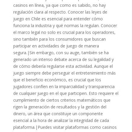
casinos en línea, ya que como es sabido, no hay
regulación clara al respecto. Conocer las leyes de
juego en Chile es esencial para entender cómo
funciona la industria y qué normas la regulan. Conocer
el marco legal no solo es crucial para los operadores,
sino también para los consumidores que buscan
participar en actividades de juego de manera
segura.|Sin embargo, con su auge, también se ha
generado un intenso debate acerca de su legalidad y
de cómo debería regularse esta actividad. Aunque el
juego siempre debe perseguir el entretenimiento más
que el beneficio económico, es crucial que los
jugadores confíen en la imparcialidad y transparencia
de cualquier juego en el que participen. Esto requiere el
cumplimiento de ciertos criterios matemáticos que
rigen la generación de resultados y la gestión del
dinero, un área que constituye un componente
esencial a la hora de analizar la integridad de cada
plataforma.|Puedes visitar plataformas como casinos