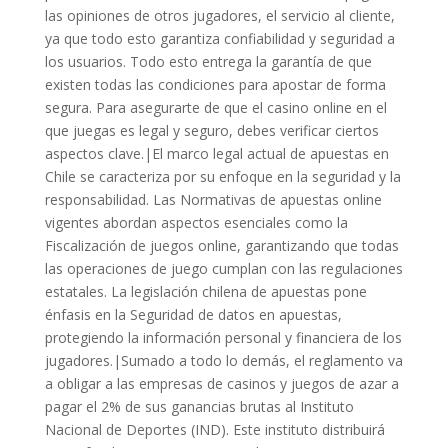
las opiniones de otros jugadores, el servicio al cliente,
ya que todo esto garantiza confiabilidad y seguridad a
los usuarios. Todo esto entrega la garantía de que
existen todas las condiciones para apostar de forma
segura. Para asegurarte de que el casino online en el
que juegas es legal y seguro, debes verificar ciertos
aspectos clave.|El marco legal actual de apuestas en
Chile se caracteriza por su enfoque en la seguridad y la
responsabilidad. Las Normativas de apuestas online
vigentes abordan aspectos esenciales como la
Fiscalización de juegos online, garantizando que todas
las operaciones de juego cumplan con las regulaciones
estatales. La legislación chilena de apuestas pone
énfasis en la Seguridad de datos en apuestas,
protegiendo la información personal y financiera de los
jugadores.|Sumado a todo lo demás, el reglamento va
a obligar a las empresas de casinos y juegos de azar a
pagar el 2% de sus ganancias brutas al Instituto
Nacional de Deportes (IND). Este instituto distribuirá