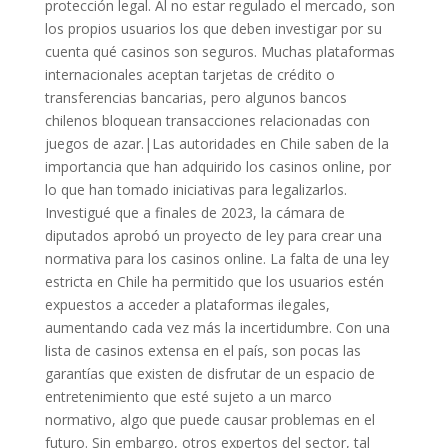
protección legal. Al no estar regulado el mercado, son
los propios usuarios los que deben investigar por su
cuenta qué casinos son seguros. Muchas plataformas
internacionales aceptan tarjetas de crédito o
transferencias bancarias, pero algunos bancos
chilenos bloquean transacciones relacionadas con
juegos de azar.|Las autoridades en Chile saben de la
importancia que han adquirido los casinos online, por
lo que han tomado iniciativas para legalizarlos.
Investigué que a finales de 2023, la cámara de
diputados aprobó un proyecto de ley para crear una
normativa para los casinos online. La falta de una ley
estricta en Chile ha permitido que los usuarios estén
expuestos a acceder a plataformas ilegales,
aumentando cada vez más la incertidumbre. Con una
lista de casinos extensa en el país, son pocas las
garantías que existen de disfrutar de un espacio de
entretenimiento que esté sujeto a un marco
normativo, algo que puede causar problemas en el
futuro. Sin embargo, otros expertos del sector, tal