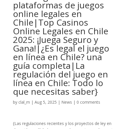
plataformas de juegos
online legales en
Chile|Top Casinos
Online Legales en Chile
2025: ¡Juega Seguro y
Gana!|¿Es legal el juego
en línea en Chile? una
guía completa|La
regulación del juego en
línea en Chile: Todo lo
que necesitas saber}
by
clal_m
|
Aug 5, 2025
|
News
|
0 comments
{Las regulaciones recientes y los proyectos de ley en