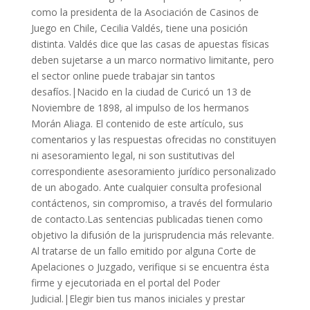
como la presidenta de la Asociación de Casinos de
Juego en Chile, Cecilia Valdés, tiene una posición
distinta. Valdés dice que las casas de apuestas físicas
deben sujetarse a un marco normativo limitante, pero
el sector online puede trabajar sin tantos
desafíos.|Nacido en la ciudad de Curicó un 13 de
Noviembre de 1898, al impulso de los hermanos
Morán Aliaga. El contenido de este artículo, sus
comentarios y las respuestas ofrecidas no constituyen
ni asesoramiento legal, ni son sustitutivas del
correspondiente asesoramiento jurídico personalizado
de un abogado. Ante cualquier consulta profesional
contáctenos, sin compromiso, a través del formulario
de contacto.Las sentencias publicadas tienen como
objetivo la difusión de la jurisprudencia más relevante.
Al tratarse de un fallo emitido por alguna Corte de
Apelaciones o Juzgado, verifique si se encuentra ésta
firme y ejecutoriada en el portal del Poder
Judicial.|Elegir bien tus manos iniciales y prestar