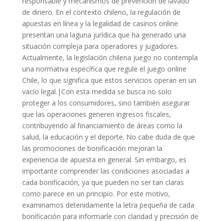
responsable y mecanismos de prevención de lavado
de dinero. En el contexto chileno, la regulación de
apuestas en línea y la legalidad de casinos online
presentan una laguna jurídica que ha generado una
situación compleja para operadores y jugadores.
Actualmente, la legislación chilena juego no contempla
una normativa específica que regule el juego online
Chile, lo que significa que estos servicios operan en un
vacío legal.|Con esta medida se busca no solo
proteger a los consumidores, sino también asegurar
que las operaciones generen ingresos fiscales,
contribuyendo al financiamiento de áreas como la
salud, la educación y el deporte. No cabe duda de que
las promociones de bonificación mejoran la
experiencia de apuesta en general. Sin embargo, es
importante comprender las condiciones asociadas a
cada bonificación, ya que pueden no ser tan claras
como parece en un principio. Por este motivo,
examinamos detenidamente la letra pequeña de cada
bonificación para informarle con claridad y precisión de