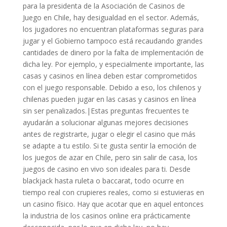
para la presidenta de la Asociación de Casinos de
Juego en Chile, hay desigualdad en el sector. Además,
los jugadores no encuentran plataformas seguras para
jugar y el Gobierno tampoco está recaudando grandes
cantidades de dinero por la falta de implementación de
dicha ley. Por ejemplo, y especialmente importante, las
casas y casinos en línea deben estar comprometidos
con el juego responsable. Debido a eso, los chilenos y
chilenas pueden jugar en las casas y casinos en línea
sin ser penalizados.|Estas preguntas frecuentes te
ayudarán a solucionar algunas mejores decisiones
antes de registrarte, jugar o elegir el casino que más
se adapte a tu estilo. Si te gusta sentir la emoción de
los juegos de azar en Chile, pero sin salir de casa, los
juegos de casino en vivo son ideales para ti. Desde
blackjack hasta ruleta o baccarat, todo ocurre en
tiempo real con crupieres reales, como si estuvieras en
un casino físico. Hay que acotar que en aquel entonces
la industria de los casinos online era prácticamente