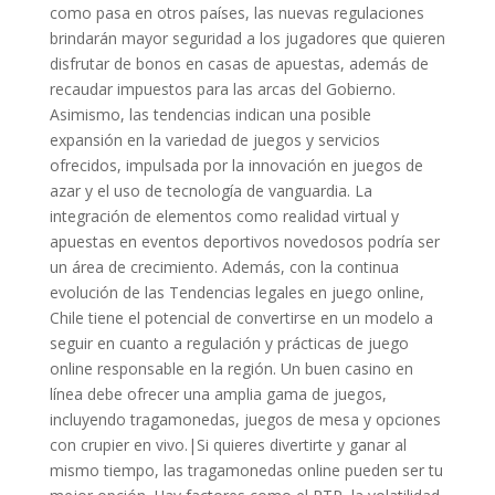
como pasa en otros países, las nuevas regulaciones
brindarán mayor seguridad a los jugadores que quieren
disfrutar de bonos en casas de apuestas, además de
recaudar impuestos para las arcas del Gobierno.
Asimismo, las tendencias indican una posible
expansión en la variedad de juegos y servicios
ofrecidos, impulsada por la innovación en juegos de
azar y el uso de tecnología de vanguardia. La
integración de elementos como realidad virtual y
apuestas en eventos deportivos novedosos podría ser
un área de crecimiento. Además, con la continua
evolución de las Tendencias legales en juego online,
Chile tiene el potencial de convertirse en un modelo a
seguir en cuanto a regulación y prácticas de juego
online responsable en la región. Un buen casino en
línea debe ofrecer una amplia gama de juegos,
incluyendo tragamonedas, juegos de mesa y opciones
con crupier en vivo.|Si quieres divertirte y ganar al
mismo tiempo, las tragamonedas online pueden ser tu