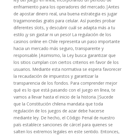
enfriamiento para los operadores del mercado.|Antes
de apostar dinero real, una buena estrategia es jugar
tragamonedas gratis para celular. Así puedes probar
diferentes slots, y descubrir cuál se adapta más a tu
estilo ¡y sin gastar ni un peso! La regulación de los
casinos online en Chile representa un paso importante
hacia un mercado más seguro, transparente y
responsable.|Asimismo, la Ley busca garantizar que
los sitios cumplan con ciertos criterios en favor de los
usuarios. Mediante esta normativa se espera favorecer
la recaudación de impuestos y garantizar la
transparencia de los fondos. Para comprender mejor
qué es lo que está pasando con el juego en línea, te
vamos a llevar hasta el inicio de la historia.|Sucede
que la Constitución chilena mandata que toda
regulación de los juegos de azar debe hacerse
mediante ley. De hecho, el Código Penal de nuestro
país establece sanciones de cárcel para quienes se
salten los extremos legales en este sentido. Entonces,