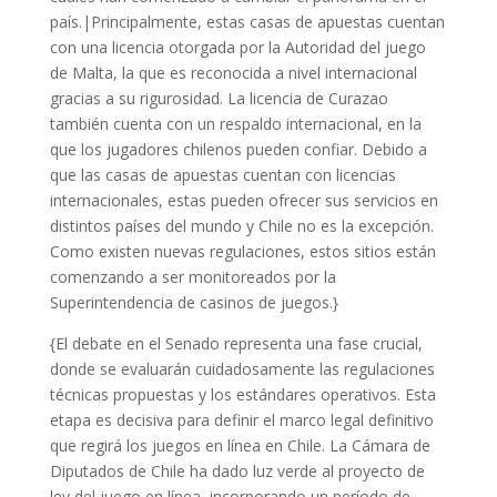
país.|Principalmente, estas casas de apuestas cuentan
con una licencia otorgada por la Autoridad del juego
de Malta, la que es reconocida a nivel internacional
gracias a su rigurosidad. La licencia de Curazao
también cuenta con un respaldo internacional, en la
que los jugadores chilenos pueden confiar. Debido a
que las casas de apuestas cuentan con licencias
internacionales, estas pueden ofrecer sus servicios en
distintos países del mundo y Chile no es la excepción.
Como existen nuevas regulaciones, estos sitios están
comenzando a ser monitoreados por la
Superintendencia de casinos de juegos.}
{El debate en el Senado representa una fase crucial,
donde se evaluarán cuidadosamente las regulaciones
técnicas propuestas y los estándares operativos. Esta
etapa es decisiva para definir el marco legal definitivo
que regirá los juegos en línea en Chile. La Cámara de
Diputados de Chile ha dado luz verde al proyecto de
ley del juego en línea, incorporando un período de