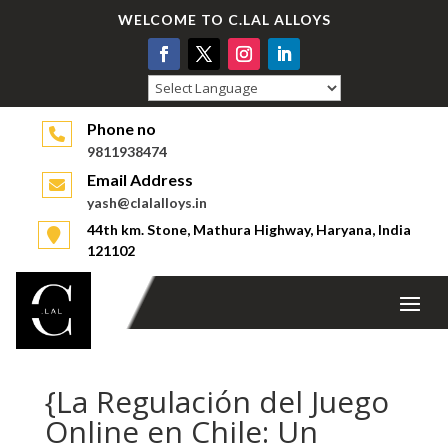
WELCOME TO C.LAL ALLOYS
Powered by
Phone no
9811938474
Email Address
yash@clalalloys.in
44th km. Stone, Mathura Highway, Haryana, India
121102
{La Regulación del Juego
Online en Chile: Un