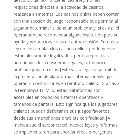
desconocida, por lo que en dicha ley, no hay
regulaciones directas a la actividad de casinos
realizada en internet. Los casinos online deben contar
con una sección de juego responsable que permita al
jugador determinar si tiene un problema y, si es así, el
operador debe recomendar alguna institución para su
ayuda y proporcionar vías de autoexclusión. Pero esta
ley no contempla a los casinos online, por lo que no
están plenamente legalizados, pero tampoco las
autoridades los consideran ilegales, ni tampoco
prohíben jugar en ellos.|Este vacío legal ha permitido
la proliferación de plataformas internacionales que
operan sin restricciones en territorio chileno. Gracias a
la tecnología HTML5, estas plataformas son
accesibles en todos los sistemas operativos y
tamaños de pantalla. Esto significa que los jugadores
chilenos pueden disfrutar de sus juegos favoritos
desde sus smartphones o tablets con facilidad.|A
medida que el sector creció, nuevas leyes y reformas
se implementaron para abordar áreas emergentes