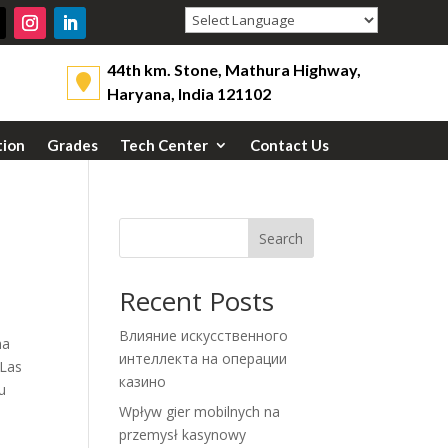
Powered by
44th km. Stone, Mathura Highway,
Haryana, India 121102
tion
Grades
Tech Center
Contact Us
Search
Recent Posts
Влияние искусственного
ma
интеллекта на операции
 Las
казино
bu
Wpływ gier mobilnych na
przemysł kasynowy