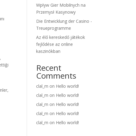
Wpływ Gier Mobilnych na
Przemysł Kasynowy
ını
Die Entwicklung der Casino -
Treueprogramme
Az élő kereskedő játékok
fejlődése az online
kaszinókban
,
ttiği
Recent
Comments
clal_m
on
Hello world!
nler,
clal_m
on
Hello world!
clal_m
on
Hello world!
clal_m
on
Hello world!
clal_m
on
Hello world!