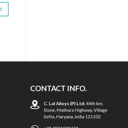
CONTACT INFO.
C. Lal Alloys (P) Ltd:
44th km.
Stone, Mathura Highway, Village
Softa, Haryana, India 121102