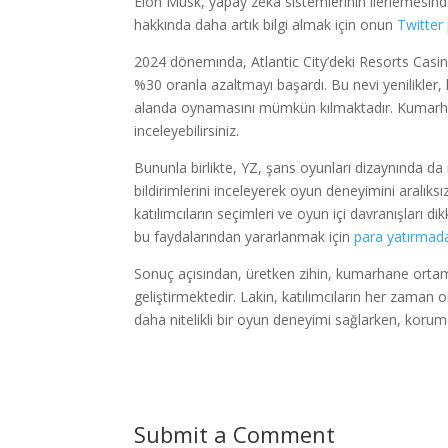
Elon Musk, yapay zeka sistemlerinin ilerlemesinde
hakkında daha artık bilgi almak için onun
Twitter 
2024 dönemında, Atlantic City’deki Resorts Casino,
%30 oranla azaltmayı başardı. Bu nevi yenilikler,
alanda oynamasını mümkün kılmaktadır. Kumarhan
inceleyebilirsiniz.
Bununla birlikte, YZ, şans oyunları dizaynında da 
bildirimlerini inceleyerek oyun deneyimini aralıks
katılımcıların seçimleri ve oyun içi davranışları dik
bu faydalarından yararlanmak için
para yatırmada
Sonuç açısından, üretken zihin, kumarhane orta
geliştirmektedir. Lakin, katılımcıların her zaman o
daha nitelikli bir oyun deneyimi sağlarken, koru
Submit a Comment