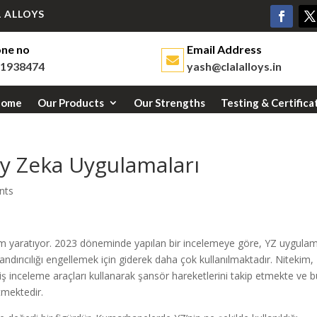
 ALLOYS
ne no
Email Address
1938474
yash@clalalloys.in
Home
Our Products
Our Strengths
Testing & Certifica
y Zeka Uygulamaları
nts
im yaratıyor. 2023 döneminde yapılan bir incelemeye göre, YZ uygula
dırıcılığı engellemek için giderek daha çok kullanılmaktadır. Nitekim,
iş inceleme araçları kullanarak şansör hareketlerini takip etmekte ve 
tmektedir.