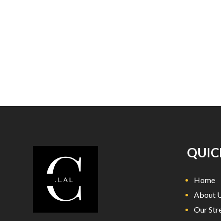
QUIC
Home
About 
Our Str