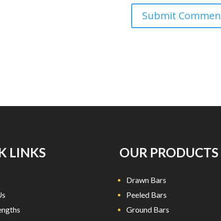
K LINKS
OUR PRODUCTS
Drawn Bars
Us
Peeled Bars
engths
Ground Bars