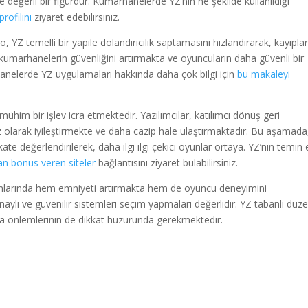
 değerli bir figürdür. Kumarhanelerde YZ’nin ne şekilde kullanıldığı
profilini
ziyaret edebilirsiniz.
 YZ temelli bir yapıle dolandırıcılık saptamasını hızlandırarak, kayıplar
 kumarhanelerin güvenliğini artırmakta ve oyuncuların daha güvenli bir
elerde YZ uygulamaları hakkında daha çok bilgi için
bu makaleyi
mühim bir işlev icra etmektedir. Yazılımcılar, katılımcı dönüş geri
ız olarak iyileştirmekte ve daha cazip hale ulaştırmaktadır. Bu aşamada
kate değerlendirilerek, daha ilgi ilgi çekici oyunlar ortaya. YZ’nin temin e
n bonus veren siteler
bağlantısını ziyaret bulabilirsiniz.
mlarında hem emniyeti artırmakta hem de oyuncu deneyimini
naylı ve güvenilir sistemleri seçim yapmaları değerlidir. YZ tabanlı düze
ma önlemlerinin de dikkat huzurunda gerekmektedir.