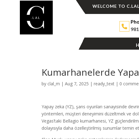
WELCOME TO C.LAL
Pho
981
Kumarhanelerde Yapa
by
clal_m
|
Aug 7, 2025
|
ready_text
|
0 comme
Yapay zeka (YZ), şans oyunları sanayisinde devr
yöntemleri, müşteri deneyimini düzeltmek ve dolan
Vegas’taki Bellagio kumarhanesi, YZ güçlendirilm
dolayısıyla daha özelleştirilmiş sunumlar temin e