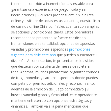
tener una conexión a internet rápida y estable para
garantizar una experiencia de juego fluida y sin
interrupciones.|Si quieres probar suerte en la ruleta
online y disfrutar de todas estas variantes, nuestra lista
de casinos online Chile confiables cuentan con amplias
selecciones y condiciones claras. Estos operadores
recomendados presentan software certificado,
transmisiones en alta calidad, opciones de apuestas
variadas y promociones específicas
promociones
vigentes para chile este año
que pueden aumentar tu
diversión. A continuación, te presentamos los sitios
que destacan por su oferta de mesas de ruleta en
línea. Además, muchas plataformas organizan torneos
de tragamonedas y carreras especiales donde puedes
competir por premios adicionales y reconocimiento,
además de la emoción del juego competitivo.|Si
buscas variedad global y flexibilidad, este operador te
mantiene entretenido con opciones estratégicas y
dinámicas. También vale la pena mencionar que