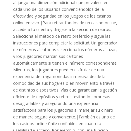
al juego una dimensión adicional que prevalece en
cada uno de los usuarios convenciendolos de la
efectividad y seguridad en los juegos de los casinos
online en vivo.|Para retirar fondos de un casino online,
accede a tu cuenta y dirígete a la sección de retiros.
Selecciona el método de retiro preferido y sigue las
instrucciones para completar la solicitud. Un generador
de números aleatorios selecciona los números al azar,
y los jugadores marcan sus cartones
automáticamente si tienen el número correspondiente.
Mientras, los jugadores pueden disfrutar de una
experiencia de tragamonedas inmersiva desde la
comodidad de sus hogares o en movimiento a través
de distintos dispositivos. Vías que garantizan la gestión
eficiente de depósitos y retiros, evitando sorpresas
desagradables y asegurando una experiencia
satisfactoria para los jugadores al manejar su dinero
de manera segura y conveniente.|También es uno de
los casinos online Chile confiables en cuanto a
usabilidad y acceso. Por ejemplo, con una función