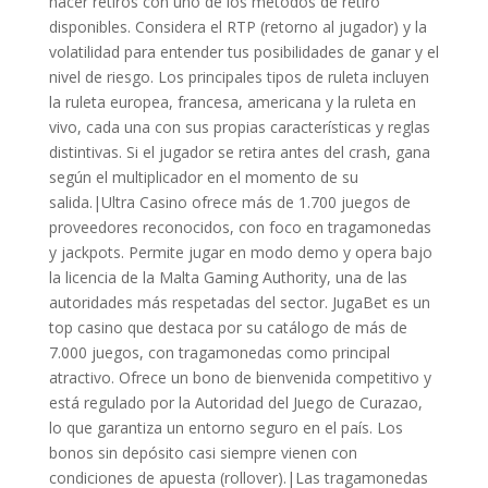
hacer retiros con uno de los métodos de retiro
disponibles. Considera el RTP (retorno al jugador) y la
volatilidad para entender tus posibilidades de ganar y el
nivel de riesgo. Los principales tipos de ruleta incluyen
la ruleta europea, francesa, americana y la ruleta en
vivo, cada una con sus propias características y reglas
distintivas. Si el jugador se retira antes del crash, gana
según el multiplicador en el momento de su
salida.|Ultra Casino ofrece más de 1.700 juegos de
proveedores reconocidos, con foco en tragamonedas
y jackpots. Permite jugar en modo demo y opera bajo
la licencia de la Malta Gaming Authority, una de las
autoridades más respetadas del sector. JugaBet es un
top casino que destaca por su catálogo de más de
7.000 juegos, con tragamonedas como principal
atractivo. Ofrece un bono de bienvenida competitivo y
está regulado por la Autoridad del Juego de Curazao,
lo que garantiza un entorno seguro en el país. Los
bonos sin depósito casi siempre vienen con
condiciones de apuesta (rollover).|Las tragamonedas