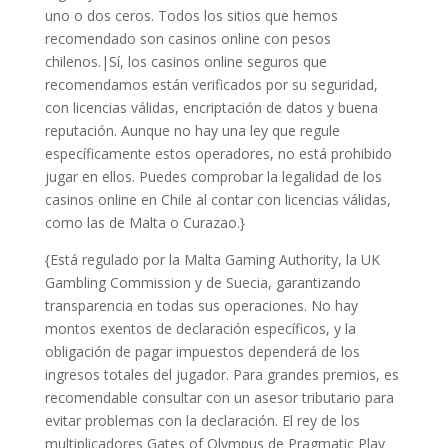
uno o dos ceros. Todos los sitios que hemos
recomendado son casinos online con pesos
chilenos.|Sí, los casinos online seguros que
recomendamos están verificados por su seguridad,
con licencias válidas, encriptación de datos y buena
reputación. Aunque no hay una ley que regule
específicamente estos operadores, no está prohibido
jugar en ellos. Puedes comprobar la legalidad de los
casinos online en Chile al contar con licencias válidas,
como las de Malta o Curazao.}
{Está regulado por la Malta Gaming Authority, la UK
Gambling Commission y de Suecia, garantizando
transparencia en todas sus operaciones. No hay
montos exentos de declaración específicos, y la
obligación de pagar impuestos dependerá de los
ingresos totales del jugador. Para grandes premios, es
recomendable consultar con un asesor tributario para
evitar problemas con la declaración. El rey de los
multiplicadores Gates of Olympus de Pragmatic Play