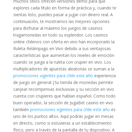
muchos sitios ofrecen versiones demo para que
explores cada título en forma de práctica y, cuando te
sientas listo, puedes pasar a jugar con dinero real. A
continuación, te mostramos las mejores opciones
para disfrutar al máximo los juegos de casinos
tragamonedas en todo su esplendor. Los casinos
online chilenos con oferta en vivo han incorporado la
Ruleta Relámpago en Vivo debido a sus ventajosas
características que aumentan los niveles de emoción
cuando se juega a la ruleta con crupier en vivo. Los
multiplicadores de apuestas aleatorias se suman a la
promociones vigentes para chile este año
experiencia
de juego en general.|Su tienda de monedas permite
canjear recompensas exclusivas y su sección en vivo
cuenta con crupieres que hablan español. Como todo
buen operador, la sección de JugaBet casino en vivo
también
promociones vigentes para chile este año
es
uno de los puntos altos. Aquí podrás jugar en mesas
en directo, como si estuvieras a un establecimiento
físico, pero a través de la pantalla de tu dispositivo. A