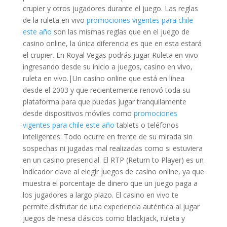
crupier y otros jugadores durante el juego. Las reglas
de la ruleta en vivo
promociones vigentes para chile
este año
son las mismas reglas que en el juego de
casino online, la única diferencia es que en esta estará
el crupier. En Royal Vegas podrás jugar Ruleta en vivo
ingresando desde su inicio a juegos, casino en vivo,
ruleta en vivo.|Un casino online que está en línea
desde el 2003 y que recientemente renovó toda su
plataforma para que puedas jugar tranquilamente
desde dispositivos móviles como
promociones
vigentes para chile este año
tablets o teléfonos
inteligentes. Todo ocurre en frente de su mirada sin
sospechas ni jugadas mal realizadas como si estuviera
en un casino presencial. El RTP (Return to Player) es un
indicador clave al elegir juegos de casino online, ya que
muestra el porcentaje de dinero que un juego paga a
los jugadores a largo plazo. El casino en vivo te
permite disfrutar de una experiencia auténtica al jugar
juegos de mesa clásicos como blackjack, ruleta y