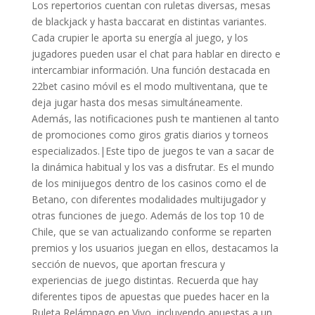
Los repertorios cuentan con ruletas diversas, mesas
de blackjack y hasta baccarat en distintas variantes.
Cada crupier le aporta su energía al juego, y los
jugadores pueden usar el chat para hablar en directo e
intercambiar información. Una función destacada en
22bet casino móvil es el modo multiventana, que te
deja jugar hasta dos mesas simultáneamente.
Además, las notificaciones push te mantienen al tanto
de promociones como giros gratis diarios y torneos
especializados.|Este tipo de juegos te van a sacar de
la dinámica habitual y los vas a disfrutar. Es el mundo
de los minijuegos dentro de los casinos como el de
Betano, con diferentes modalidades multijugador y
otras funciones de juego. Además de los top 10 de
Chile, que se van actualizando conforme se reparten
premios y los usuarios juegan en ellos, destacamos la
sección de nuevos, que aportan frescura y
experiencias de juego distintas. Recuerda que hay
diferentes tipos de apuestas que puedes hacer en la
Ruleta Relámpago en Vivo, incluyendo apuestas a un