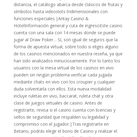
distancia, el catálogo abarca desde clásicos de frutas y
símbolos hasta videoslots tridimensionales con
funciones especiales.|Antay Casino &
HotelInformación general y cuta de ingresoEste casino
cuenta con una sala con 14 mesas donde se puede
jugar al Draw Poker… Sí, son igual de seguros que la
forma de apuesta virtual, sobre todo si eliges alguno
de los casinos mencionados en nuestra reseña, ya que
han sido analizados minuciosamente. Por lo tanto los
usuarios con la mesa virtual de los casinos en vivo
pueden sin ningún problema verificar cada jugada
mediante chats en vivo con los croupier y cualquier
duda solventarla con ellos. Esta nueva modalidad
incluye ruletas en vivo, baccarat, ruleta chat y otra
clase de juegos virtuales de casino. Antes de
registrarte, revisa si el casino cuenta con licencias y
sellos de seguridad que respalden su legalidad y
compromiso con el jugador.|Tras registrarte en
Betano, podrás elegir el bono de Casino y realizar el