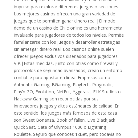
impulso para explorar diferentes juegos o secciones.
Los mejores casinos ofrecen una gran variedad de
juegos que te permiten ganar dinero real.|El modo
demo de un casino de Chile online es una herramienta
invaluable para jugadores de todos los niveles. Permite
familiarizarse con los juegos y desarrollar estrategias
sin arriesgar dinero real. Los casinos online suelen
ofrecer juegos exclusivos diseñados para jugadores
VIP.|Estas medidas, junto con otras como firewall y
protocolos de seguridad avanzados, crean un entorno
confiable para apostar en línea. Empresas como
Authentic Gaming, BGaming, Playtech, Pragmatic,
Play’n GO, Evolution, NetEnt, Yggdrasil, ELK Studios o
Hacksaw Gaming son reconocidas por sus
innovadores juegos y altos estándares de calidad. En
este sentido, los juegos más famosos de esta casa
son Sweet Bonanza, Book of fallen, Live Blackjack
Quick Seat, Gate of Olympus 1000 o Lightning
Roulette. Seguro que conoces 1xBet, pero todavía no