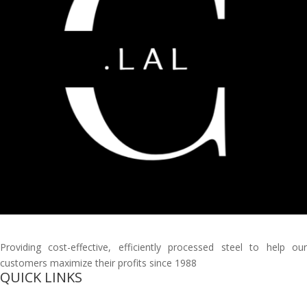
Providing cost-effective, efficiently processed steel to help our
customers maximize their profits since 1988
QUICK LINKS