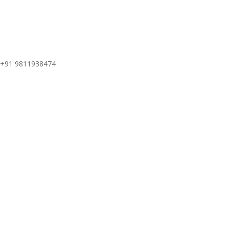
+91 9811938474