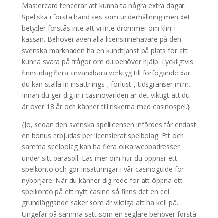
Mastercard tenderar att kunna ta några extra dagar.
Spel ska i första hand ses som underhållning men det
betyder förstås inte att vi inte drömmer om klirr i
kassan. Behöver även alla licensinnehavare på den
svenska marknaden ha en kundtjänst på plats för att
kunna svara på frågor om du behöver hjälp. Lyckligtvis
finns idag flera användbara verktyg till förfogande där
du kan ställa in insättnings-, förlust-, tidsgränser m.m.
Innan du ger dig in i casinovärlden är det viktigt att du
är över 18 år och känner till riskerna med casinospel.}
{Jo, sedan den svenska spellicensen infördes får endast
en bonus erbjudas per licensierat spelbolag. Ett och
samma spelbolag kan ha flera olika webbadresser
under sitt parasoll. Läs mer om hur du öppnar ett
spelkonto och gör insättningar i vår casinoguide för
nybörjare. När du känner dig redo för att öppna ett
spelkonto på ett nytt casino så finns det en del
grundläggande saker som är viktiga att ha koll på.
Ungefär på samma sätt som en seglare behöver förstå