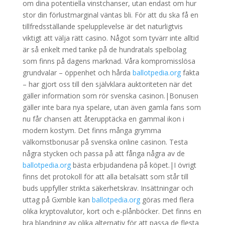
om dina potentiella vinstchanser, utan endast om hur
stor din förlustmarginal väntas bli. För att du ska få en
tillfredsställande spelupplevelse är det naturligtvis
viktigt att välja rätt casino. Något som tyvärr inte alltid
är så enkelt med tanke på de hundratals spelbolag
som finns på dagens marknad. Våra kompromisslösa
grundvalar – öppenhet och hårda
ballotpedia.org
fakta
– har gjort oss till den självklara auktoriteten när det
gäller information som rör svenska casinon.|Bonusen
gäller inte bara nya spelare, utan även gamla fans som
nu får chansen att återupptäcka en gammal ikon i
modern kostym. Det finns många grymma
välkomstbonusar på svenska online casinon. Testa
några stycken och passa på att fånga några av de
ballotpedia.org
bästa erbjudandena på köpet.|I övrigt
finns det protokoll för att alla betalsätt som står till
buds uppfyller strikta säkerhetskrav. Insättningar och
uttag på Gxmble kan
ballotpedia.org
göras med flera
olika kryptovalutor, kort och e-plånböcker. Det finns en
bra blandning av olika alternativ för att passa de flesta