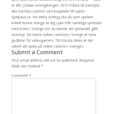
är ditt.|Sedan omregleringen 2019 måste till exempel
alla svenska casinon vara kopplade till sajten
Spelpaus.se. Via detta verktyg ska du som spelare
enkelt kunna stänga av dig själv från samtliga spelsidor
med licens i Sverige om du känner att spelandet gått
överstyr. De bästa online casinona i Sverige är rena
godbitar för videogamers. Till största delen är det
säkert att spela på online casinon i Sverige.}
Submit a Comment
Your email address will not be published.
Required
fields are marked
*
Comment
*