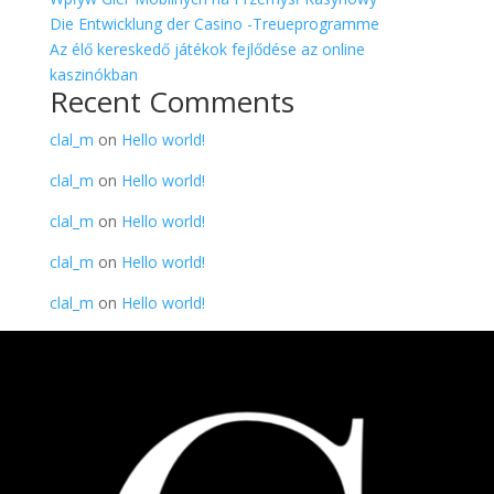
Die Entwicklung der Casino -Treueprogramme
Az élő kereskedő játékok fejlődése az online
kaszinókban
Recent Comments
clal_m
on
Hello world!
clal_m
on
Hello world!
clal_m
on
Hello world!
clal_m
on
Hello world!
clal_m
on
Hello world!