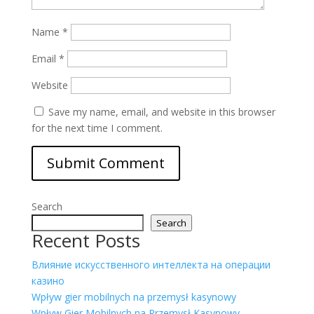
Name
*
Email
*
Website
Save my name, email, and website in this browser
for the next time I comment.
Search
Search
Recent Posts
Влияние искусственного интеллекта на операции
казино
Wpływ gier mobilnych na przemysł kasynowy
Wpływ Gier Mobilnych na Przemysł Kasynowy