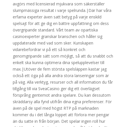
avgörs med licensierad mjukvara som säkerställer
slumpmässiga resultat i varje spelrunda.|Där har våra
erfarna experter även satt betyg på varje enskild
spelsajt för att ge dig en bättre uppfattning om dess
övergripande standard. Vårt team av opartiska
casinoexperter granskar branschen och håller sig
uppdaterade med vad som sker. Kunskapen
vidarebefordrar vi på ett så konkret och
genomgripande sätt som möjligt, så att du snabbt och
enkelt ska kunna optimera dina spelupplevelser till
max.|Utöver de fem största spelsläppen kastar jag
också ett öga på alla andra stora lanseringar som är
på väg. Alla verktyg, resurser och all information du får
tillgång till via SveaCasino ger dig ett överlägset
försprång gentemot andra spelare. Du kan dessutom
skräddarsy alla fynd utifrån dina egna preferenser. För
även på de spel med högst RTP på marknaden
kommer du i det långa loppet att förlora mer pengar
än du satte in från början. Det spelar ingen roll hur