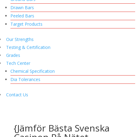
Drawn Bars
Peeled Bars
Target Products
Our Strengths
Testing & Certification
Grades
Tech Center
Chemical Specification
Dia Tolerances
Contact Us
{Jämför Bästa Svenska