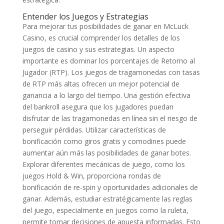
Entender los Juegos y Estrategias
Para mejorar tus posibilidades de ganar en McLuck
Casino, es crucial comprender los detalles de los
juegos de casino y sus estrategias. Un aspecto
importante es dominar los porcentajes de Retorno al
Jugador (RTP). Los juegos de tragamonedas con tasas
de RTP más altas ofrecen un mejor potencial de
ganancia a lo largo del tiempo. Una gestión efectiva
del bankroll asegura que los jugadores puedan
disfrutar de las tragamonedas en línea sin el riesgo de
perseguir pérdidas. Utilizar características de
bonificación como giros gratis y comodines puede
aumentar aún más las posibilidades de ganar botes.
Explorar diferentes mecánicas de juego, como los
juegos Hold & Win, proporciona rondas de
bonificación de re-spin y oportunidades adicionales de
ganar. Además, estudiar estratégicamente las reglas
del juego, especialmente en juegos como la ruleta,
permite tomar decisiones de apuesta informadas. Esto