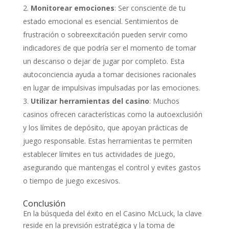
Monitorear emociones
: Ser consciente de tu
estado emocional es esencial. Sentimientos de
frustración o sobreexcitación pueden servir como
indicadores de que podría ser el momento de tomar
un descanso o dejar de jugar por completo. Esta
autoconciencia ayuda a tomar decisiones racionales
en lugar de impulsivas impulsadas por las emociones.
Utilizar herramientas del casino
: Muchos
casinos ofrecen características como la autoexclusión
y los límites de depósito, que apoyan prácticas de
juego responsable. Estas herramientas te permiten
establecer límites en tus actividades de juego,
asegurando que mantengas el control y evites gastos
o tiempo de juego excesivos.
Conclusión
En la búsqueda del éxito en el Casino McLuck, la clave
reside en la previsión estratégica y la toma de