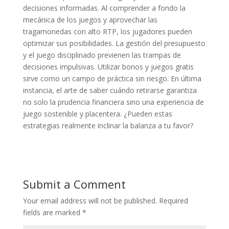
decisiones informadas. Al comprender a fondo la
mecánica de los juegos y aprovechar las
tragamonedas con alto RTP, los jugadores pueden
optimizar sus posibilidades. La gestión del presupuesto
y el juego disciplinado previenen las trampas de
decisiones impulsivas. Utilizar bonos y juegos gratis
sirve como un campo de práctica sin riesgo. En última
instancia, el arte de saber cuándo retirarse garantiza
no solo la prudencia financiera sino una experiencia de
juego sostenible y placentera. ¿Pueden estas
estrategias realmente inclinar la balanza a tu favor?
Submit a Comment
Your email address will not be published.
Required
fields are marked
*