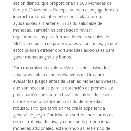
sesión diarios, que proporcionan 1,500 Monedas de
Oro y 0.20 Monedas Sweeps, animan a los jugadores a
interactuar constantemente con la plataforma,
ayudándoles a mantener un saldo saludable de
monedas. También es beneficioso revisar
regularmente las plataformas de redes sociales de
McLuck en busca de promociones y concursos, ya que
estos pueden ofrecer oportunidades adicionales para
ganar monedas gratis y bonos.
Para maximizar la exploración inicial del casino, los
jugadores deben usar las Monedas de Oro para
evaluar los juegos antes de usar las Monedas Sweeps,
que son necesarias para la obtención de premios. La
participación constante a través de inicios de sesión
diarios no solo mantiene un saldo de monedas
robusto, sino que también mejora la experiencia
general de juego. Participar en sorteos por correo es
otra estrategia efectiva, ya que puede proporcionar
monedas adicionales, extendiendo así el tiempo de