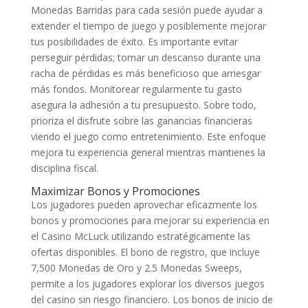
Monedas Barridas para cada sesión puede ayudar a
extender el tiempo de juego y posiblemente mejorar
tus posibilidades de éxito. Es importante evitar
perseguir pérdidas; tomar un descanso durante una
racha de pérdidas es más beneficioso que arriesgar
más fondos. Monitorear regularmente tu gasto
asegura la adhesión a tu presupuesto. Sobre todo,
prioriza el disfrute sobre las ganancias financieras
viendo el juego como entretenimiento. Este enfoque
mejora tu experiencia general mientras mantienes la
disciplina fiscal.
Maximizar Bonos y Promociones
Los jugadores pueden aprovechar eficazmente los
bonos y promociones para mejorar su experiencia en
el Casino McLuck utilizando estratégicamente las
ofertas disponibles. El bono de registro, que incluye
7,500 Monedas de Oro y 2.5 Monedas Sweeps,
permite a los jugadores explorar los diversos juegos
del casino sin riesgo financiero. Los bonos de inicio de