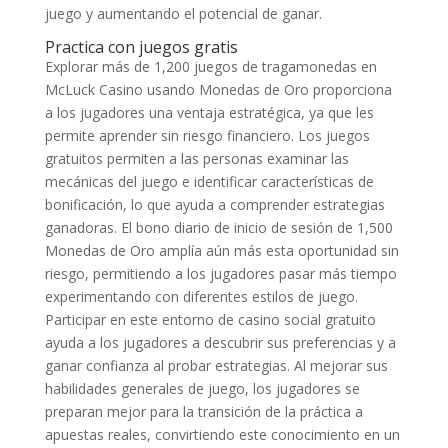
juego y aumentando el potencial de ganar.
Practica con juegos gratis
Explorar más de 1,200 juegos de tragamonedas en
McLuck Casino usando Monedas de Oro proporciona
a los jugadores una ventaja estratégica, ya que les
permite aprender sin riesgo financiero. Los juegos
gratuitos permiten a las personas examinar las
mecánicas del juego e identificar características de
bonificación, lo que ayuda a comprender estrategias
ganadoras. El bono diario de inicio de sesión de 1,500
Monedas de Oro amplía aún más esta oportunidad sin
riesgo, permitiendo a los jugadores pasar más tiempo
experimentando con diferentes estilos de juego.
Participar en este entorno de casino social gratuito
ayuda a los jugadores a descubrir sus preferencias y a
ganar confianza al probar estrategias. Al mejorar sus
habilidades generales de juego, los jugadores se
preparan mejor para la transición de la práctica a
apuestas reales, convirtiendo este conocimiento en un