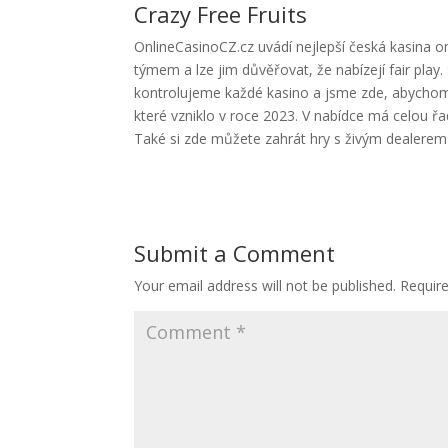
Crazy Free Fruits
OnlineCasinoCZ.cz uvádí nejlepší česká kasina o
týmem a lze jim důvěřovat, že nabízejí fair play
kontrolujeme každé kasino a jsme zde, abychom
které vzniklo v roce 2023. V nabídce má celou řa
Také si zde můžete zahrát hry s živým dealerem
Submit a Comment
Your email address will not be published.
Requir