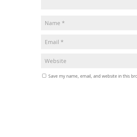
Save my name, email, and website in this br