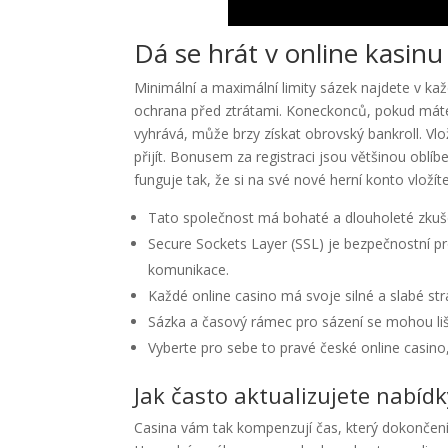
Dá se hrát v online kasinu
Minimální a maximální limity sázek najdete v kaž
ochrana před ztrátami. Koneckonců, pokud máte h
vyhrává, může brzy získat obrovský bankroll. 
přijít. Bonusem za registraci jsou většinou oblí
funguje tak, že si na své nové herní konto vloží
Tato společnost má bohaté a dlouholeté zkuš
Secure Sockets Layer (SSL) je bezpečnostní pr
komunikace.
Každé online casino má svoje silné a slabé st
Sázka a časový rámec pro sázení se mohou liši
Vyberte pro sebe to pravé české online casino
Jak často aktualizujete nabíd
Casina vám tak kompenzují čas, který dokončení 