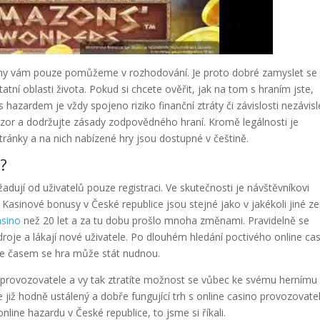
, my vám pouze pomůžeme v rozhodování. Je proto dobré zamyslet se
tatní oblasti života. Pokud si chcete ověřit, jak na tom s hraním jste,
azardem je vždy spojeno riziko finanční ztráty či závislosti nezávisl
ozor a dodržujte zásady zodpovědného hraní. Kromě legálnosti je
stránky a na nich nabízené hry jsou dostupné v češtině.
?
adují od uživatelů pouze registraci. Ve skutečnosti je návštěvníkovi
. Kasinové bonusy v České republice jsou stejné jako v jakékoli jiné ze
asino
než 20 let a za tu dobu prošlo mnoha změnami. Pravidelně se
roje a lákají nové uživatele. Po dlouhém hledání poctivého online ca
ale časem se hra může stát nudnou.
o provozovatele a vy tak ztratíte možnost se vůbec ke svému hernímu
již hodně ustálený a dobře fungující trh s online casino provozovatel
line hazardu v České republice, to jsme si říkali.