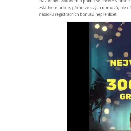
Hazardním zákonem a pokud se chcete v online C
zvládnete online, přímo ze svých domovů, ale n
nabídku registračních bonusů nepřehlížet.