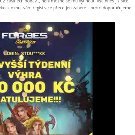
Z casinech pobavit, není možné se mu vyhnout. Vše dnes již sice
ěkolik minut vám registrace přece jen zabere. I proto doporučujeme