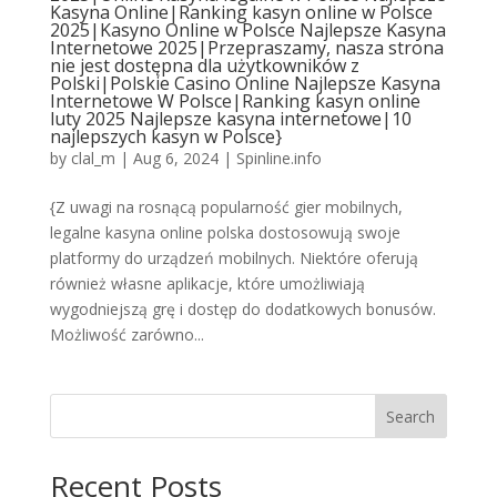
Kasyna Online|Ranking kasyn online w Polsce
2025|Kasyno Online w Polsce Najlepsze Kasyna
Internetowe 2025|Przepraszamy, nasza strona
nie jest dostępna dla użytkowników z
Polski|Polskie Casino Online Najlepsze Kasyna
Internetowe W Polsce|Ranking kasyn online
luty 2025 Najlepsze kasyna internetowe|10
najlepszych kasyn w Polsce}
by
clal_m
|
Aug 6, 2024
|
Spinline.info
{Z uwagi na rosnącą popularność gier mobilnych,
legalne kasyna online polska dostosowują swoje
platformy do urządzeń mobilnych. Niektóre oferują
również własne aplikacje, które umożliwiają
wygodniejszą grę i dostęp do dodatkowych bonusów.
Możliwość zarówno...
Search
Recent Posts