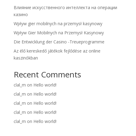
Влияние искусственного интеллекта на операции
казино
Wpływ gier mobilnych na przemysł kasynowy
Wpływ Gier Mobilnych na Przemysł Kasynowy
Die Entwicklung der Casino -Treueprogramme
Az élő kereskedő játékok fejlődése az online
kaszinókban
Recent Comments
clal_m
on
Hello world!
clal_m
on
Hello world!
clal_m
on
Hello world!
clal_m
on
Hello world!
clal_m
on
Hello world!