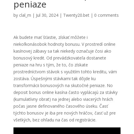
peniaze
by
clal_m
|
Jul 30, 2024
|
Twenty20.bet
|
0 comments
Ak budete mať šťastie, získať môžete i
niekoľkonásobok hodnoty bonusu. V prostredí online
kasínovej zábavy sa tak niekedy označuje čosi ako
bonusový kredit. Od prevádzkovateľa dostanete
peniaze na hru s tým, že to, čo získate
prostredníctvom stávok s využitím tohto kreditu, vám
zostáva. Úspešnými stávkami tak dôjde ku
transformácii bonusových na skutočné peniaze. No
deposit bonus online kasína často vyplácajú za stávky
(kumulatívny obrat) na jednej alebo viacerých hrách
počas jasne definovaného časového úseku. Časť
týchto bonusov je iba pre nových hráčov, časť už pre
všetkých, bez ohľadu na čas od registrácie.