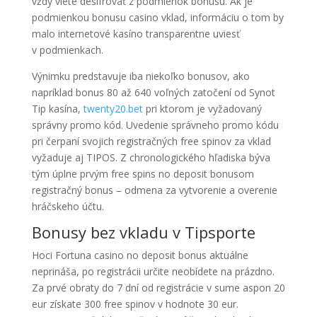
vždy viete dešifrovať z podmienok bonusu. Ak je
podmienkou bonusu casino vklad, informáciu o tom by
malo internetové kasíno transparentne uviesť
v podmienkach.
Výnimku predstavuje iba niekoľko bonusov, ako
napríklad bonus 80 až 640 voľných zatočení od Synot
Tip kasína,
twenty20.bet
pri ktorom je vyžadovaný
správny promo kód. Uvedenie správneho promo kódu
pri čerpaní svojich registračných free spinov za vklad
vyžaduje aj TIPOS. Z chronologického hľadiska býva
tým úplne prvým free spins no deposit bonusom
registračný bonus – odmena za vytvorenie a overenie
hráčskeho účtu.
Bonusy bez vkladu v Tipsporte
Hoci Fortuna casino no deposit bonus aktuálne
neprináša, po registrácii určite neobídete na prázdno.
Za prvé obraty do 7 dní od registrácie v sume aspon 20
eur získate 300 free spinov v hodnote 30 eur.