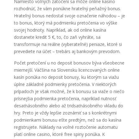
Namiesto voľných zatočení sa môže online kasíno
rozhodnúť, že vám ponúkne hrateľný peňažný bonus.
Hrateľný bonus nedostal svoje označenie náhodou – je
to bonus, ktorý má podmienku pretočenia vo výške
svojej hodnoty. Napríklad, ak od online kasína
dostanete kredit 5 €, to, čo zaň vyhráte, sa
transformuje na reálne (vyberateľné) peniaze, ktoré si
prevediete na účet – trebárs aj bankovým prevodom.
Počet pretočení u no deposit bonusov býva všeobecne
miernejší. Väčšina na Slovensku licencovaných online
kasín ponúka no deposit bonusy, ku ktorým sa viažu
úplne základné podmienky pretočenia. V niektorých
prípadoch je však možné, že k bonusu sa viaže o niečo
prísnejšia podmienka pretočenia, napríklad nutnosť
desaťnásobného alebo až tridsaťnásobného vkladu do
hry. Preto je vždy lepšie zoznámiť sa s konkrétnymi
podmienkami bonusu ešte predtým, než sa do kasína
registrujete. Náklady na voľné roztočenie automatu
platí online casino, ktoré free spiny ponúka. K