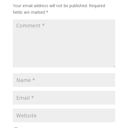
Your email address will not be published.
Required
fields are marked
*