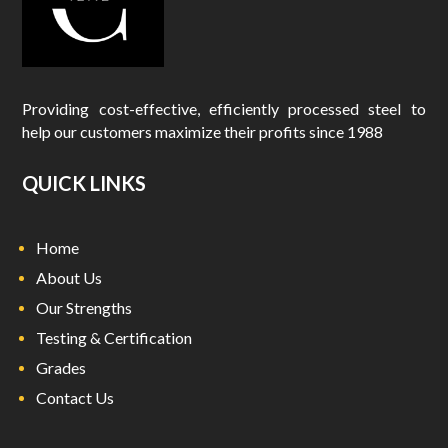
Providing cost-effective, efficiently processed steel to
help our customers maximize their profits since 1988
QUICK LINKS
Home
About Us
Our Strengths
Testing & Certification
Grades
Contact Us