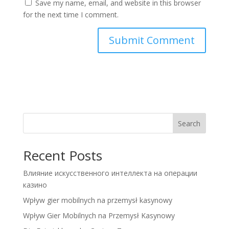
Save my name, email, and website in this browser
for the next time I comment.
Search
Recent Posts
Влияние искусственного интеллекта на операции
казино
Wpływ gier mobilnych na przemysł kasynowy
Wpływ Gier Mobilnych na Przemysł Kasynowy