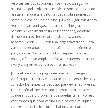
resolver sus dudas por distintos medios, según la
naturaleza del problema. Un clásico son los juegos de
ruleta, en el que una pelotita rueda sobre números
hasta que cae en uno de ellos.|Si bien jugar con dinero
real tiene sus ventajas, los casino online gratis te
permiten experimentar sin arriesgar nada, dándote
tiempo para perfeccionar tu estrategia antes de
apostar. Desde 2005, con una larga trayectoria, Ultra
Casino es reconocido por su sólida reputación en el
juego online. Siendo uno de los mejores casinos
online, ofrece un amplio catálogo de juegos, casino en
vivo y programas concursos interactivos.}
{Elige el método de pago que más te convenga y
verifica que tu casino en casa acepte pesos chilenos y
consulta los límites de depósito para evitar sorpresas.
La atención al cliente es indispensable para resolver
cualquier duda o problema que puedas tener. Por eso,
verificamos que cada casino Chile ofrezca múltiples
canales de contacto, como chat en vivo, correo