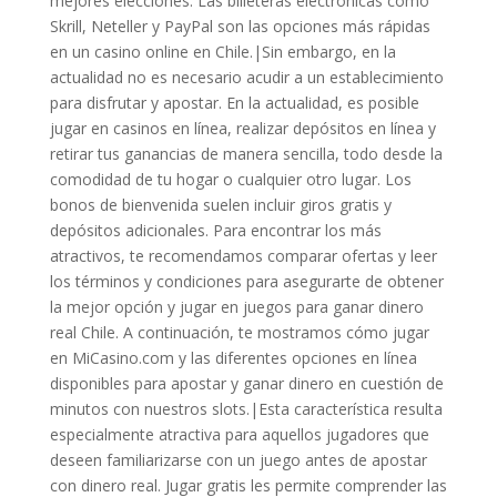
mejores elecciones. Las billeteras electrónicas como
Skrill, Neteller y PayPal son las opciones más rápidas
en un casino online en Chile.|Sin embargo, en la
actualidad no es necesario acudir a un establecimiento
para disfrutar y apostar. En la actualidad, es posible
jugar en casinos en línea, realizar depósitos en línea y
retirar tus ganancias de manera sencilla, todo desde la
comodidad de tu hogar o cualquier otro lugar. Los
bonos de bienvenida suelen incluir giros gratis y
depósitos adicionales. Para encontrar los más
atractivos, te recomendamos comparar ofertas y leer
los términos y condiciones para asegurarte de obtener
la mejor opción y jugar en juegos para ganar dinero
real Chile. A continuación, te mostramos cómo jugar
en MiCasino.com y las diferentes opciones en línea
disponibles para apostar y ganar dinero en cuestión de
minutos con nuestros slots.|Esta característica resulta
especialmente atractiva para aquellos jugadores que
deseen familiarizarse con un juego antes de apostar
con dinero real. Jugar gratis les permite comprender las