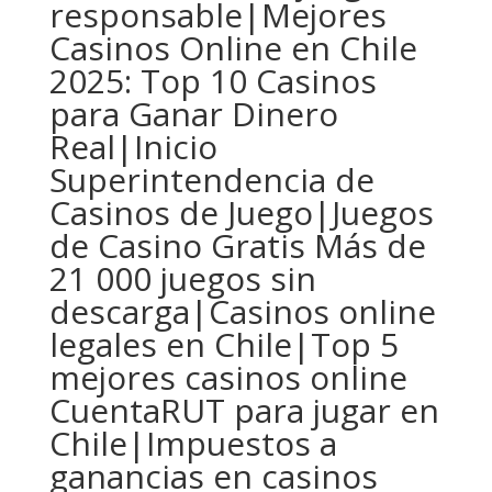
responsable|Mejores
Casinos Online en Chile
2025: Top 10 Casinos
para Ganar Dinero
Real|Inicio
Superintendencia de
Casinos de Juego|Juegos
de Casino Gratis Más de
21 000 juegos sin
descarga|Casinos online
legales en Chile|Top 5
mejores casinos online
CuentaRUT para jugar en
Chile|Impuestos a
ganancias en casinos