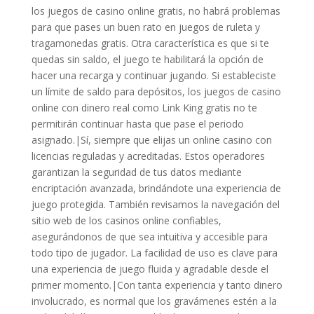
los juegos de casino online gratis, no habrá problemas
para que pases un buen rato en juegos de ruleta y
tragamonedas gratis. Otra característica es que si te
quedas sin saldo, el juego te habilitará la opción de
hacer una recarga y continuar jugando. Si estableciste
un límite de saldo para depósitos, los juegos de casino
online con dinero real como Link King gratis no te
permitirán continuar hasta que pase el periodo
asignado.|Sí, siempre que elijas un online casino con
licencias reguladas y acreditadas. Estos operadores
garantizan la seguridad de tus datos mediante
encriptación avanzada, brindándote una experiencia de
juego protegida. También revisamos la navegación del
sitio web de los casinos online confiables,
asegurándonos de que sea intuitiva y accesible para
todo tipo de jugador. La facilidad de uso es clave para
una experiencia de juego fluida y agradable desde el
primer momento.|Con tanta experiencia y tanto dinero
involucrado, es normal que los gravámenes estén a la