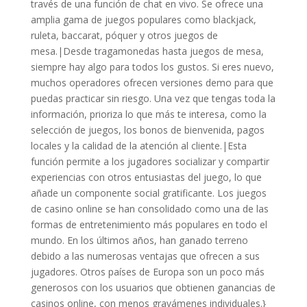
través de una función de chat en vivo. Se ofrece una
amplia gama de juegos populares como blackjack,
ruleta, baccarat, póquer y otros juegos de
mesa.|Desde tragamonedas hasta juegos de mesa,
siempre hay algo para todos los gustos. Si eres nuevo,
muchos operadores ofrecen versiones demo para que
puedas practicar sin riesgo. Una vez que tengas toda la
información, prioriza lo que más te interesa, como la
selección de juegos, los bonos de bienvenida, pagos
locales y la calidad de la atención al cliente.|Esta
función permite a los jugadores socializar y compartir
experiencias con otros entusiastas del juego, lo que
añade un componente social gratificante. Los juegos
de casino online se han consolidado como una de las
formas de entretenimiento más populares en todo el
mundo. En los últimos años, han ganado terreno
debido a las numerosas ventajas que ofrecen a sus
jugadores. Otros países de Europa son un poco más
generosos con los usuarios que obtienen ganancias de
casinos online, con menos gravámenes individuales.}