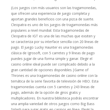
{Los juegos con más usuarios son las tragamonedas,
que ofrecen una experiencia de juego completa y
aportan grandes beneficios con una pizca de suerte.
Cleopatra es uno de los juegos de tragamonedas más
populares a nivel mundial. Esta tragamonedas de
Cleopatra de IGT es una de las muchas que exsiten y
se caracteriza por su interface sencilla con 20 líneas de
pago. El juego Lucky Haunter es una tragamonedas
clásica de Igrosoft, con 5 carretes y 9 líneas de pago
puedes jugar de una forma simple y ganar. Elegir el
casino online ideal puede ser complicado debido a la
gran cantidad de opciones disponibles.|Game of
Thrones es una tragamonedas de casino online con la
temática de la serie favorita de televisión de HBO. Esta
tragamonedas cuenta con 5 carretes y 243 líneas de
pago, además de la opción de giros gratis y
multiplicadores. En nuestra biblioteca podrás encontrar
una amplia variedad de otros juegos como Big Bass
Splash para jugar gratis en casinos en línea. Elegir la