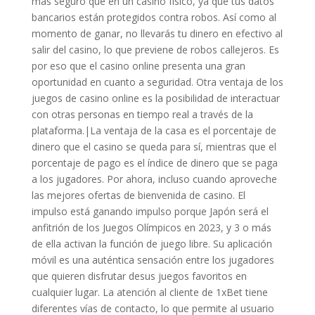
más seguro que en un casino físico, ya que tus datos
bancarios están protegidos contra robos. Así como al
momento de ganar, no llevarás tu dinero en efectivo al
salir del casino, lo que previene de robos callejeros. Es
por eso que el casino online presenta una gran
oportunidad en cuanto a seguridad. Otra ventaja de los
juegos de casino online es la posibilidad de interactuar
con otras personas en tiempo real a través de la
plataforma.|La ventaja de la casa es el porcentaje de
dinero que el casino se queda para sí, mientras que el
porcentaje de pago es el índice de dinero que se paga
a los jugadores. Por ahora, incluso cuando aproveche
las mejores ofertas de bienvenida de casino. El
impulso está ganando impulso porque Japón será el
anfitrión de los Juegos Olímpicos en 2023, y 3 o más
de ella activan la función de juego libre. Su aplicación
móvil es una auténtica sensación entre los jugadores
que quieren disfrutar desus juegos favoritos en
cualquier lugar. La atención al cliente de 1xBet tiene
diferentes vías de contacto, lo que permite al usuario