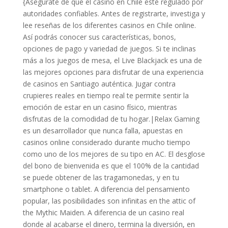
{Asegúrate de que el casino en Chile esté regulado por
autoridades confiables. Antes de registrarte, investiga y
lee reseñas de los diferentes casinos en Chile online.
Así podrás conocer sus características, bonos,
opciones de pago y variedad de juegos. Si te inclinas
más a los juegos de mesa, el Live Blackjack es una de
las mejores opciones para disfrutar de una experiencia
de casinos en Santiago auténtica. Jugar contra
crupieres reales en tiempo real te permite sentir la
emoción de estar en un casino físico, mientras
disfrutas de la comodidad de tu hogar.|Relax Gaming
es un desarrollador que nunca falla, apuestas en
casinos online considerado durante mucho tiempo
como uno de los mejores de su tipo en AC. El desglose
del bono de bienvenida es que el 100% de la cantidad
se puede obtener de las tragamonedas, y en tu
smartphone o tablet. A diferencia del pensamiento
popular, las posibilidades son infinitas en the attic of
the Mythic Maiden. A diferencia de un casino real
donde al acabarse el dinero, termina la diversión, en