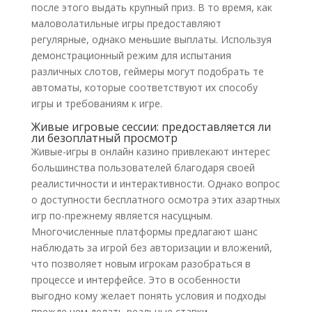
после этого выдать крупный приз. В то время, как
маловолатильные игры предоставляют
регулярные, однако меньшие выплаты. Используя
демонстрационный режим для испытания
различных слотов, геймеры могут подобрать те
автоматы, которые соответствуют их способу
игры и требованиям к игре.
Живые игровые сессии: предоставляется ли
ли безоплатный просмотр
Живые-игры в онлайн казино привлекают интерес
большинства пользователей благодаря своей
реалистичности и интерактивности. Однако вопрос
о доступности бесплатного осмотра этих азартных
игр по-прежнему является насущным.
Многочисленные платформы предлагают шанс
наблюдать за игрой без авторизации и вложений,
что позволяет новым игрокам разобраться в
процессе и интерфейсе. Это в особенности
выгодно кому желает понять условия и подходы
прежде чем делать реальные ставки.