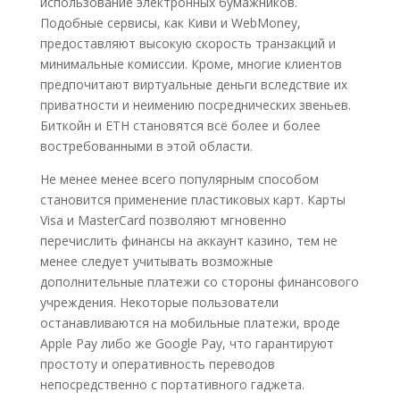
использование электронных бумажников.
Подобные сервисы, как Киви и WebMoney,
предоставляют высокую скорость транзакций и
минимальные комиссии. Кроме, многие клиентов
предпочитают виртуальные деньги вследствие их
приватности и неимению посреднических звеньев.
Биткойн и ETH становятся всё более и более
востребованными в этой области.
Не менее менее всего популярным способом
становится применение пластиковых карт. Карты
Visa и MasterCard позволяют мгновенно
перечислить финансы на аккаунт казино, тем не
менее следует учитывать возможные
дополнительные платежи со стороны финансового
учреждения. Некоторые пользователи
останавливаются на мобильные платежи, вроде
Apple Pay либо же Google Pay, что гарантируют
простоту и оперативность переводов
непосредственно с портативного гаджета.