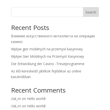
Search
Recent Posts
Влияние искусственного интеллекта на операции
казино
Wpływ gier mobilnych na przemysł kasynowy
Wpływ Gier Mobilnych na Przemysł Kasynowy
Die Entwicklung der Casino -Treueprogramme
Az élő kereskedő játékok fejlődése az online
kaszinókban
Recent Comments
clal_m
on
Hello world!
clal_m
on
Hello world!