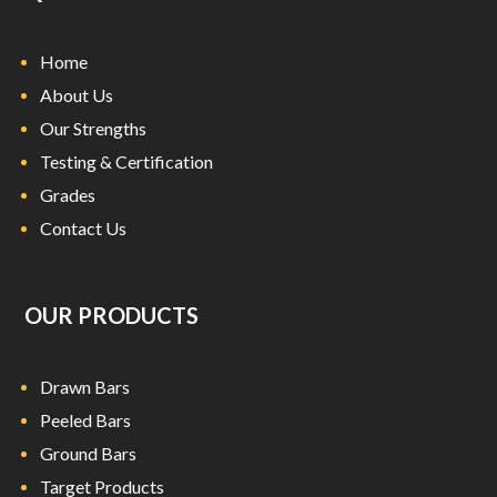
Home
About Us
Our Strengths
Testing & Certification
Grades
Contact Us
OUR PRODUCTS
Drawn Bars
Peeled Bars
Ground Bars
Target Products