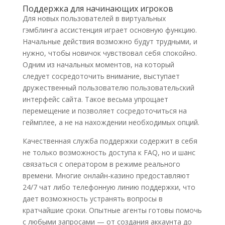
Поддержка для начинающих игроков
Для новых пользователей в виртуальных
гэмблинга ассистенция играет основную функцию.
Начальные действия возможно будут трудными, и
нужно, чтобы новичок чувствовал себя спокойно.
Одним из начальных моментов, на который
следует сосредоточить внимание, выступает
дружественный пользователю пользовательский
интерфейс сайта. Такое весьма упрощает
перемещение и позволяет сосредоточиться на
геймплее, а не на нахождении необходимых опций.
Качественная служба поддержки содержит в себя
не только возможность доступа к FAQ, но и шанс
связаться с оператором в режиме реального
времени. Многие онлайн-казино предоставляют
24/7 чат либо телефонную линию поддержки, что
дает возможность устранять вопросы в
кратчайшие сроки. Опытные агенты готовы помочь
с любыми запросами — от создания аккаунта до