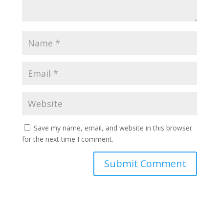
Save my name, email, and website in this browser
for the next time I comment.