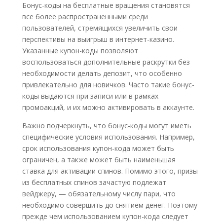
Бонус-коды на бесплатные вращения становятся
все более распространенными среди
пользователей, стремящихся увеличить свои
перспективы на выигрыш в интернет-казино.
Указанные купон-коды позволяют
воспользоваться дополнительные раскрутки без
необходимости делать депозит, что особенно
привлекательно для новичков. Часто такие бонус-
коды выдаются при записи или в рамках
промоакций, и их можно активировать в аккаунте.
Важно подчеркнуть, что бонус-коды могут иметь
специфические условия использования. Например,
срок использования купон-кода может быть
ограничен, а также может быть наименьшая
ставка для активации спинов. Помимо этого, призы
из бесплатных спинов зачастую подлежат
вейджеру, — обязательному числу пари, что
необходимо совершить до снятием денег. Поэтому
прежде чем использованием купон-кода следует