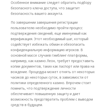
Особенное внимание следует обратить подбору
безопасного ключа доступа, что защитит
безопасность вашего аккаунта.
По завершении завершения регистрации
пользователю необходимо пройти процесс
подтверждения сведений, еще именуемый как
верификация. Этот необходимый шаг, который
содействует избежать обман и обезопасить
конфиденциальную информацию игроков. В
основной массе случаев гэмблинг-платформы,
например, как казино Леон, требует предоставить
копии документов, таких как паспорт или права на
вождение. Процедура может отнять от некоторых
часиков до некоторых суток, в зависимости от
политики определенного казино. Впрочем стоит
помнить, что подтверждение личности
обеспечивает повышенную защиту и дает
возможность предотвратить проблем с выводом
средств в будущем.