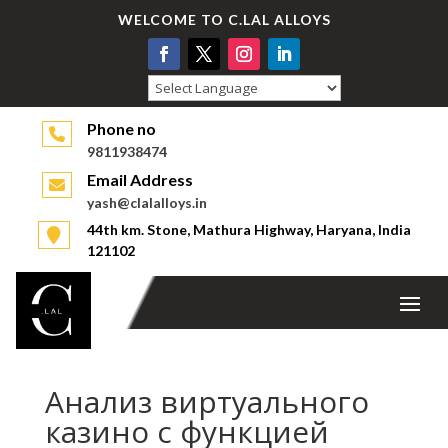
WELCOME TO C.LAL ALLOYS
Powered by
Phone no
9811938474
Email Address
yash@clalalloys.in
44th km. Stone, Mathura Highway, Haryana, India
121102
Анализ виртуального
казино с функцией