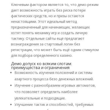
Ключевым фактором является то, что демо-режим
дает возможность играть без риска потери
фактических средств, но и призы остаются
ненастоящими. Этот идеальный метод
предназначенный для начинающих, желающих
хотят понять механику игр и создать личную
тактику. Отдельные сайты ещё предлагают
вознаграждения за стартовый логин без
регистрации, что может быть ещё одним стимулом
для подбора определенного казино.
Демо допуск ко всяким слотам:
преимущества и ограничения
Возможность изучения положений и системы
азартного процесса безо денежных вложений.
Изучение с разнообразием игровых автоматов,
что позволяет определить наиболее
увлекательные и подходящие.
Улучшение тактик и способностей, требуемых