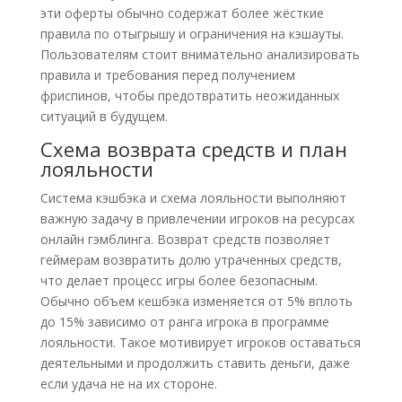
эти оферты обычно содержат более жёсткие
правила по отыгрышу и ограничения на кэшауты.
Пользователям стоит внимательно анализировать
правила и требования перед получением
фриспинов, чтобы предотвратить неожиданных
ситуаций в будущем.
Схема возврата средств и план
лояльности
Система кэшбэка и схема лояльности выполняют
важную задачу в привлечении игроков на ресурсах
онлайн гэмблинга. Возврат средств позволяет
геймерам возвратить долю утраченных средств,
что делает процесс игры более безопасным.
Обычно объем кешбэка изменяется от 5% вплоть
до 15% зависимо от ранга игрока в программе
лояльности. Такое мотивирует игроков оставаться
деятельными и продолжить ставить деньги, даже
если удача не на их стороне.