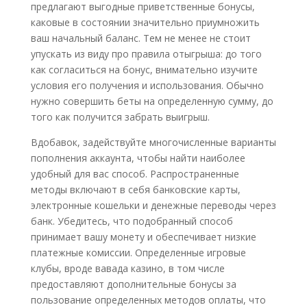
предлагают выгодные приветственные бонусы,
каковые в состоянии значительно приумножить
ваш начальный баланс. Тем не менее не стоит
упускать из виду про правила отыгрыша: до того
как согласиться на бонус, внимательно изучите
условия его получения и использования. Обычно
нужно совершить беты на определенную сумму, до
того как получится забрать выигрыш.
Вдобавок, задействуйте многочисленные варианты
пополнения аккаунта, чтобы найти наиболее
удобный для вас способ. Распространенные
методы включают в себя банковские карты,
электронные кошельки и денежные переводы через
банк. Убедитесь, что подобранный способ
принимает вашу монету и обеспечивает низкие
платежные комиссии. Определенные игровые
клубы, вроде вавада казино, в том числе
предоставляют дополнительные бонусы за
пользование определенных методов оплаты, что