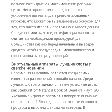
возможность длиться максимум пяти рабочих
суток. Некоторые казино предоставляют
ускоренные выплаты для привилегированных
игроков, что может быть заманчивым бонусом для
тех, кто часто играет и постоянно снимает деньги.
Следует помнить, что идентификация личности
считается необходимой процедурой для
большинства казино перед начальным выводом
средств, чтобы предупредить мошенничество и
гарантировать защиту операций.
Виртуальные аппараты: лучшие слоты и
свежие новинки
Слот-машины машины остаются среди самых
известных развлечений в онлайн-казино. Среди
лучших слотов отличаются такие успешные игры,
как Starburst от NetEnt и Book of Dead от Play’n GO.
Указанные игровые автоматы покорили внимание
пользователей благодаря несложности игрового
процесса и высоким шансам на выигрыш. В