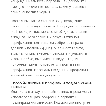
конфиденциальности портала. Эти документы
вмещают ключевые правила, какие управляют
применение платформы.
Последним шагом становится утверждение
электронного адреса e-mail. На предоставленный e-
mail приходит письмо с ссылкой для активации
аккаунта. По завершении результативной
верификации пользователь обретает право
доступа к полному функциональности сайта,
включая опцию внесения депозита и участия в
играх. Необходимо иметь в виду, что для
получения денег потребуется пройти этап
верификации персональных данных, предъявив
копии обязательных документов.
Способы логина в профиль и поддержание
защиты
Для входа в аккаунт онлайн казино, игроки могут
использовать разнообразные варианты
подтверждения личности. Код доступа выступает