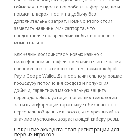
геймерам, не просто попробовать фортуна, но и
повысить вероятности на добычу без
дополнительных затрат. Помимо этого стоит
заметить наличие 24/7 саппорта, что
предоставляет разрешение любых вопросов в
моментально.
Ключевым достоинством новых казино с
смартфонным интерфейсом является интеграция
современных платежных систем, таких как Apple
Pay и Google Wallet. Данное значительно упрощает
процедуру пополнения средств и получения
добычи, гарантируя максимальную защиту
переводов. Эксплуатация новейших технологий
защиты информации гарантирует безопасность
персональной данных игроков, что чрезвычайно
значимо в условиях возрастающей киберугрозы.
Открытие аккаунта: этап регистрации для
первых игроков