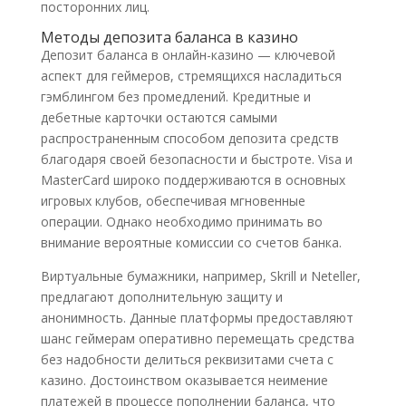
посторонних лиц.
Методы депозита баланса в казино
Депозит баланса в онлайн-казино — ключевой
аспект для геймеров, стремящихся насладиться
гэмблингом без промедлений. Кредитные и
дебетные карточки остаются самыми
распространенным способом депозита средств
благодаря своей безопасности и быстроте. Visa и
MasterCard широко поддерживаются в основных
игровых клубов, обеспечивая мгновенные
операции. Однако необходимо принимать во
внимание вероятные комиссии со счетов банка.
Виртуальные бумажники, например, Skrill и Neteller,
предлагают дополнительную защиту и
анонимность. Данные платформы предоставляют
шанс геймерам оперативно перемещать средства
без надобности делиться реквизитами счета с
казино. Достоинством оказывается неимение
платежей в процессе пополнении баланса, что