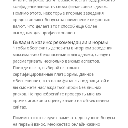
конфиденциальность своих финансовых сделок.
Помимо этого, некоторые игорные заведения
предоставляют бонусы за применение цифровых
валют, что делает этот способ еще более
выгодным для профессионалов.
Вклады в казино: рекомендации и нормы
Чтобы обеспечить депозиты в игорном заведении
максимально безопасными и выгодными, следует
рассматривать несколько важных аспектов.
Прежде всего, выбирайте только
сертифицированные платформы. Данное
обеспечивает, что ваши финансы под защитой и
вы сможете наслаждаться игрой без лишних
рисков. Не пренебрегайте проверять мнения
прочих игроков и оценку казино на объективных
сайтах.
Помимо этого следует замечать доступные бонусы
на первый взнос. Множество онлайн-казино