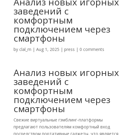
Анализ новых игорных
заведений с
комфортным
подключением через
смартфоны
by
clal_m
|
Aug 1, 2025
|
press
|
0 comments
Анализ новых игорных
заведений с
комфортным
подключением через
смартфоны
Свежие виртуальные гэмблинг-платформы
предлагают пользователям комфортный вход
посредством портативные гаджеты, что является