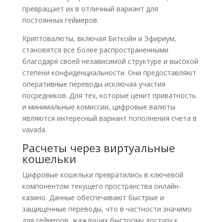
превращает их в отличный вариант для
постоянных геймеров.
Криптовалюты, включая Биткойн и Эфириум,
становятся все более распространенными
благодаря своей независимой структуре и высокой
степени конфиденциальности. Они предоставляют
оперативные переводы исключая участия
посредников. Для тех, которые ценит приватность
и минимальные комиссии, цифровые валюты
являются интересный вариант пополнения счета в
vavada.
Расчеты через виртуальные
кошельки
Цифровые кошельки превратились в ключевой
компонентом текущего пространства онлайн-
казино. Данные обеспечивают быстрые и
защищённые переводы, что в частности значимо
для геймеров, жаждущих быстрому доступу к