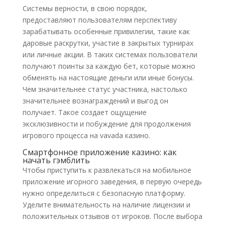
Системы верности, в свою порядок,
предоставляют пользователям перспективу
зарабатывать особенные привилегии, такие как
даровые раскрутки, участие в закрытых турнирах
или личные акции. В таких системах пользователи
получают поинты за каждую бет, которые можно
обменять на настоящие деньги или иные бонусы.
Чем значительнее статус участника, настолько
значительнее вознаграждений и выгод он
получает. Такое создает ощущение
эксклюзивности и побуждение для продолжения
игрового процесса на vavada казино.
Смартфонное приложение казино: как
начать гэмблить
Чтобы приступить к развлекаться на мобильное
приложение игорного заведения, в первую очередь
нужно определиться с безопасную платформу.
Уделите внимательность на наличие лицензии и
положительных отзывов от игроков. После выбора