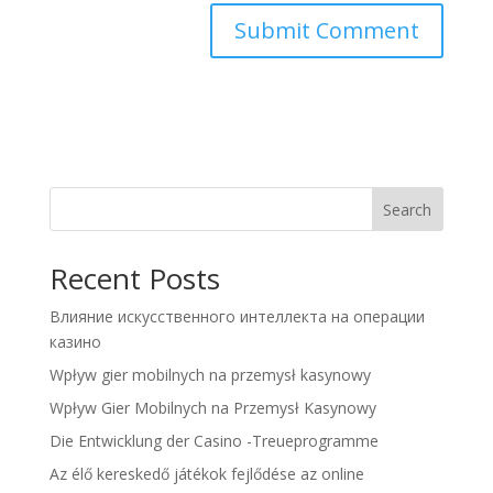
Search
Recent Posts
Влияние искусственного интеллекта на операции
казино
Wpływ gier mobilnych na przemysł kasynowy
Wpływ Gier Mobilnych na Przemysł Kasynowy
Die Entwicklung der Casino -Treueprogramme
Az élő kereskedő játékok fejlődése az online