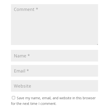
Save my name, email, and website in this browser
for the next time I comment.