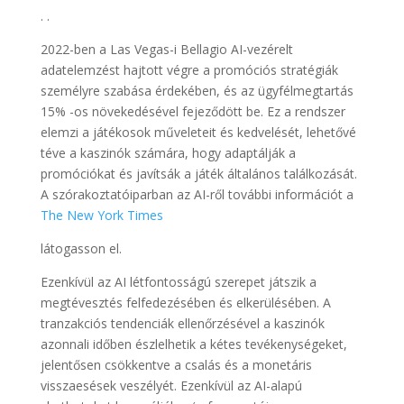
. .
2022-ben a Las Vegas-i Bellagio AI-vezérelt
adatelemzést hajtott végre a promóciós stratégiák
személyre szabása érdekében, és az ügyfélmegtartás
15% -os növekedésével fejeződött be. Ez a rendszer
elemzi a játékosok műveleteit és kedvelését, lehetővé
téve a kaszinók számára, hogy adaptálják a
promóciókat és javítsák a játék általános találkozását.
A szórakoztatóiparban az AI-ről további információt a
The New York Times
látogasson el.
Ezenkívül az AI létfontosságú szerepet játszik a
megtévesztés felfedezésében és elkerülésében. A
tranzakciós tendenciák ellenőrzésével a kaszinók
azonnali időben észlelhetik a kétes tevékenységeket,
jelentősen csökkentve a csalás és a monetáris
visszaesések veszélyét. Ezenkívül az AI-alapú