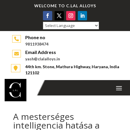
WELCOME TO C.LAL ALLOYS
Powered by
Phone no
9811938474
Email Address
yash@clalalloys.in
44th km. Stone, Mathura Highway, Haryana, India
121102
A mesterséges
intelligencia hatása a