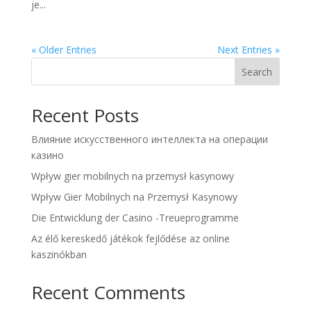
je...
« Older Entries
Next Entries »
Search
Recent Posts
Влияние искусственного интеллекта на операции
казино
Wpływ gier mobilnych na przemysł kasynowy
Wpływ Gier Mobilnych na Przemysł Kasynowy
Die Entwicklung der Casino -Treueprogramme
Az élő kereskedő játékok fejlődése az online
kaszinókban
Recent Comments