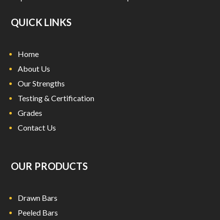
QUICK LINKS
Home
About Us
Our Strengths
Testing & Certification
Grades
Contact Us
OUR PRODUCTS
Drawn Bars
Peeled Bars