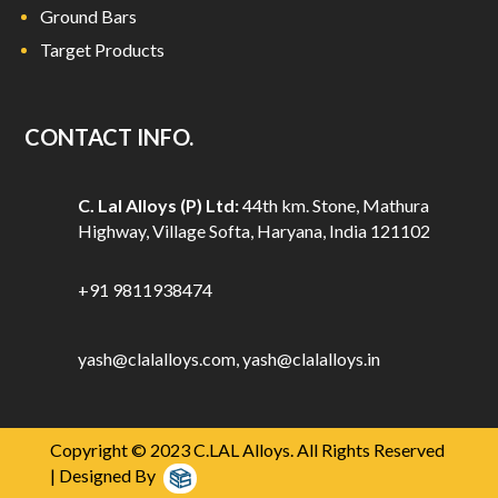
Ground Bars
Target Products
CONTACT INFO.
C. Lal Alloys (P) Ltd:
44th km. Stone, Mathura
Highway, Village Softa, Haryana, India 121102
+91 9811938474
yash@clalalloys.com
,
yash@clalalloys.in
Copyright © 2023 C.LAL Alloys. All Rights Reserved
| Designed By